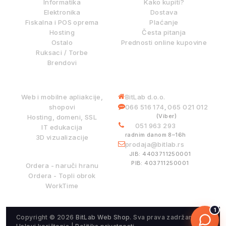
Informatika
Kako kupiti?
Elektronika
Dostava
Fiskalna i POS oprema
Plaćanje
Hosting
Česta pitanja
Ostalo
Prednosti online kupovine
Ruksaci / Torbe
Brendovi
DIGITALNE USLUGE
INFORMACIJE
Web i mobilne apliakcije,
BitLab d.o.o.
shopovi
066 516 174
065 021 012
,
(Viber)
Hosting, domeni, SSL
051 963 293
IT edukacija
radnim danom 8–16h
3D vizualizacije
prodaja@bitlab.rs
BITLAB SISTEMI
JIB: 4403711250001
PIB: 403711250001
Ordera - naruči hranu
Ordera - Topli obrok
WorkTime
1
Copyright © 2026
BitLab Web Shop
. Sva prava zadržana.