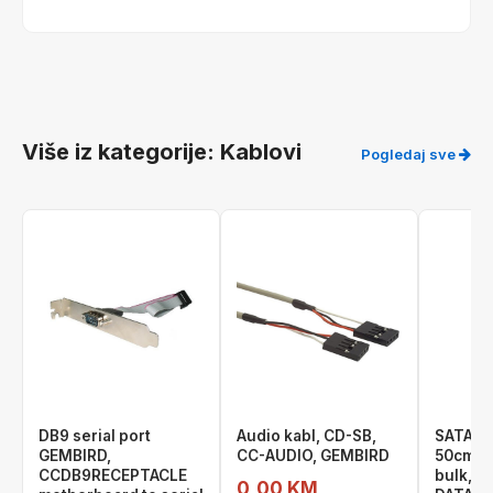
Više iz kategorije: Kablovi
Pogledaj sve
DB9 serial port
Audio kabl, CD-SB,
SATA da
GEMBIRD,
CC-AUDIO, GEMBIRD
50cm, m
CCDB9RECEPTACLE
bulk, 
0,00 KM