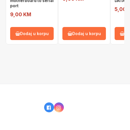
motherboard to serial
DATA, 
port
5,00 
9,00 KM
Dodaj u korpu
Dodaj u korpu
Do
IZ NAŠE PONUDE
KAKO KUPOVATI?