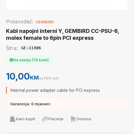
Proizvođač:
GEMBIRD
Kabl napojni interni Y, GEMBIRD CC-PSU-6,
molex female to 6pin PCI express
Šifra:
GE-11806
Na stanju (19 kom)
10,00
KM
sa PDV-om
Internal power adapter cable for PCI express
Garancija: 0 mjeseci
Kako kupiti
Plaćanje
Dostava