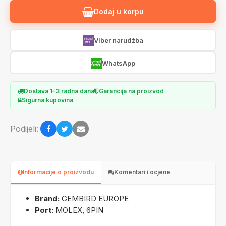
Dodaj u korpu
Viber narudžba
WhatsApp
Dostava 1–3 radna dana
Garancija na proizvod
Sigurna kupovina
Podijeli:
Informacije o proizvodu
Komentari i ocjene
Brand:
GEMBIRD EUROPE
Port:
MOLEX, 6PIN