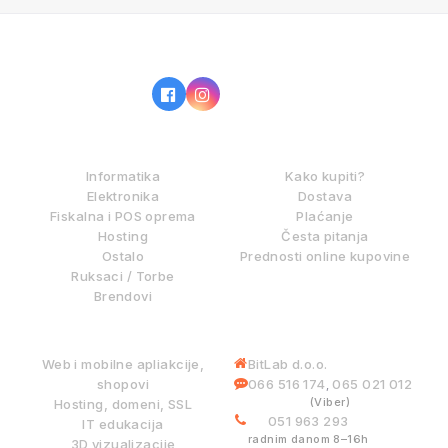
IZ NAŠE PONUDE
KAKO KUPOVATI?
Informatika
Kako kupiti?
Elektronika
Dostava
Fiskalna i POS oprema
Plaćanje
Hosting
Česta pitanja
Ostalo
Prednosti online kupovine
Ruksaci / Torbe
Brendovi
DIGITALNE USLUGE
INFORMACIJE
Web i mobilne apliakcije,
BitLab d.o.o.
shopovi
066 516 174
065 021 012
,
(Viber)
Hosting, domeni, SSL
051 963 293
IT edukacija
radnim danom 8–16h
3D vizualizacije