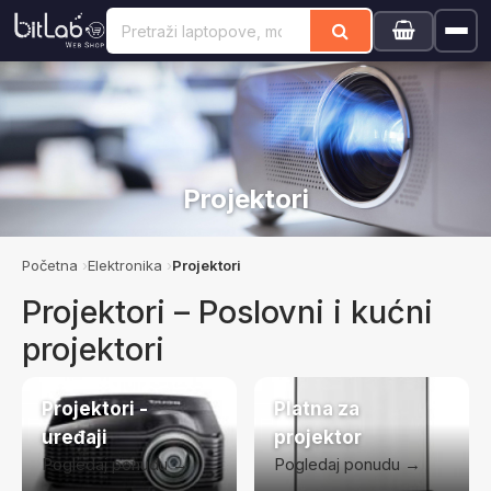
Projektori
Početna
Elektronika
Projektori
Projektori – Poslovni i kućni
projektori
Projektori -
Platna za
uređaji
projektor
Pogledaj ponudu →
Pogledaj ponudu →