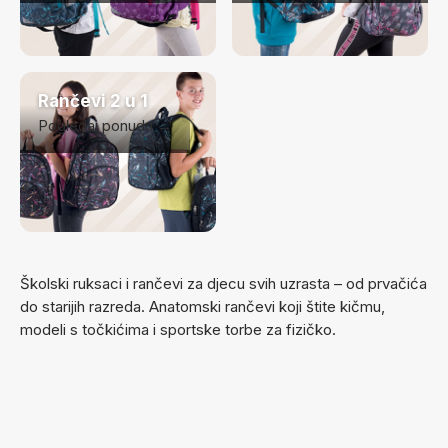
Rančevi 2 u 1
Pogledaj ponudu →
Školski ruksaci i rančevi za djecu svih uzrasta – od prvačića
do starijih razreda. Anatomski rančevi koji štite kičmu,
modeli s točkićima i sportske torbe za fizičko.