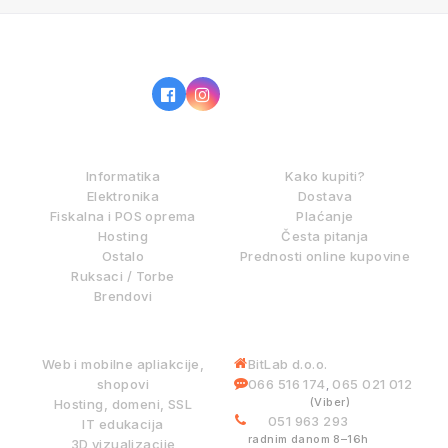
IZ NAŠE PONUDE
KAKO KUPOVATI?
Informatika
Kako kupiti?
Elektronika
Dostava
Fiskalna i POS oprema
Plaćanje
Hosting
Česta pitanja
Ostalo
Prednosti online kupovine
Ruksaci / Torbe
Brendovi
DIGITALNE USLUGE
INFORMACIJE
Web i mobilne apliakcije,
BitLab d.o.o.
shopovi
066 516 174
065 021 012
,
(Viber)
Hosting, domeni, SSL
051 963 293
IT edukacija
radnim danom 8–16h
3D vizualizacije