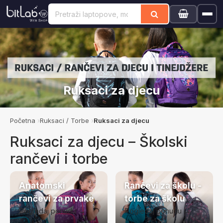
Ruksaci za djecu
Početna
Ruksaci / Torbe
Ruksaci za djecu
Ruksaci za djecu – Školski
rančevi i torbe
Anatomski
Rančevi za školu -
rančevi za prvake
torbe za školu
Pogledaj ponudu →
Pogledaj ponudu →