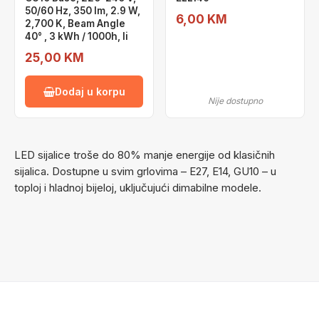
50/60 Hz, 350 lm, 2.9 W,
6,00 KM
2,700 K, Beam Angle
40° , 3 kWh / 1000h, li
25,00 KM
Dodaj u korpu
Nije dostupno
LED sijalice troše do 80% manje energije od klasičnih
sijalica. Dostupne u svim grlovima – E27, E14, GU10 – u
toploj i hladnoj bijeloj, uključujući dimabilne modele.