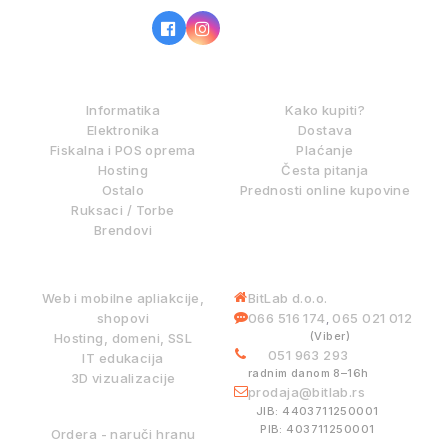
IZ NAŠE PONUDE
KAKO KUPOVATI?
Informatika
Kako kupiti?
Elektronika
Dostava
Fiskalna i POS oprema
Plaćanje
Hosting
Česta pitanja
Ostalo
Prednosti online kupovine
Ruksaci / Torbe
Brendovi
DIGITALNE USLUGE
INFORMACIJE
Web i mobilne apliakcije,
BitLab d.o.o.
shopovi
066 516 174
065 021 012
,
(Viber)
Hosting, domeni, SSL
051 963 293
IT edukacija
radnim danom 8–16h
3D vizualizacije
prodaja@bitlab.rs
BITLAB SISTEMI
JIB: 4403711250001
PIB: 403711250001
Ordera - naruči hranu