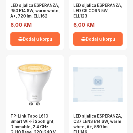
LED sijalica ESPERANZA,
LED sijalica ESPERANZA,
R50 E14 8W, warm white,
LED G9 CORN 5W,
A+, 720 lm, ELL162
ELL123
6,00 KM
6,00 KM
Dodaj u korpu
Dodaj u korpu
TP-Link Tapo L610
LED sijalica ESPERANZA,
Smart Wi-Fi Spotlight,
C37 LENS E14 6W, warm
Dimmable, 2.4 GHz,
white, A+, 580 lm,
GU10 Base, 220–240 V,
ELL146