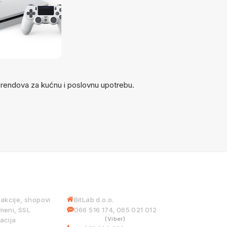
 brendova za kućnu i poslovnu upotrebu.
 USLUGE
INFORMACIJE
iakcije, shopovi
BitLab d.o.o.
meni, SSL
066 516 174
065 021 012
,
(Viber)
acija