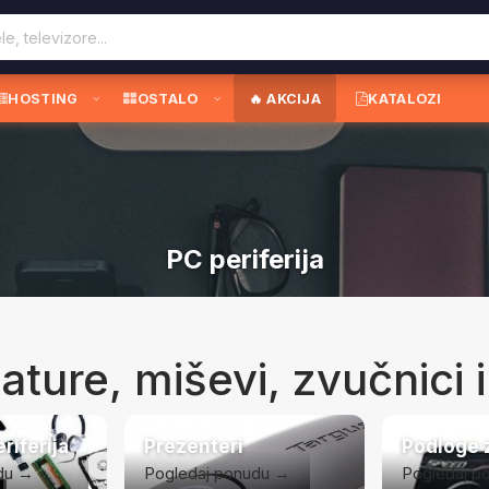
HOSTING
OSTALO
🔥 AKCIJA
KATALOZI
PC periferija
ature, miševi, zvučnici i
riferija
Prezenteri
Podloge 
du →
Pogledaj ponudu →
Pogledaj p