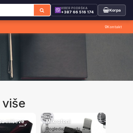
VIBER PODRŠKA
Korpa
+387 66 516 174
Kontakt
 više
za miševe
Mikrofoni
onudu →
Pogledaj ponudu →