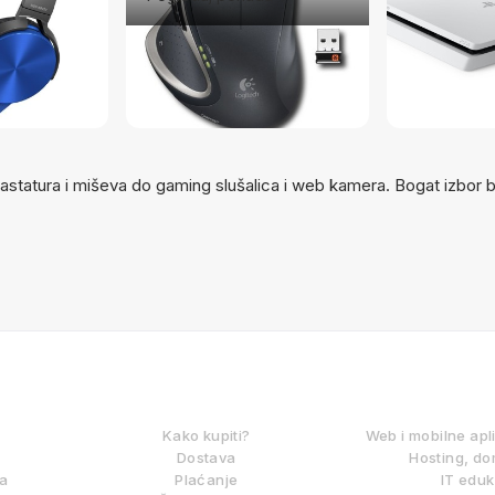
tastatura i miševa do gaming slušalica i web kamera. Bogat izbor
KAKO KUPOVATI?
DIGITALNE
Kako kupiti?
Web i mobilne apl
Dostava
Hosting, do
ma
Plaćanje
IT eduk