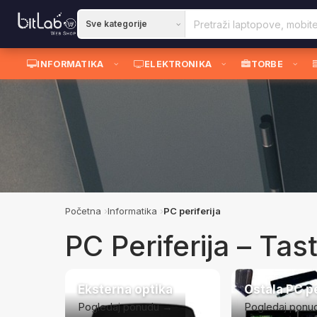
INFORMATIKA
ELEKTRONIKA
TORBE
Početna
Informatika
PC periferija
PC Periferija – Tast
Eksterna optika
Ostala PC pe
Pogledaj ponudu →
Pogledaj ponu