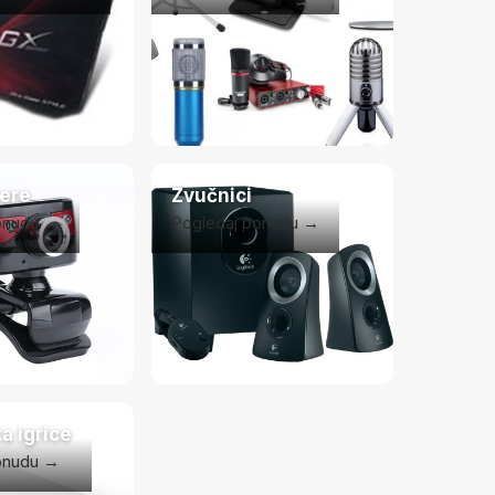
ere
Zvučnici
onudu →
Pogledaj ponudu →
a igrice
onudu →