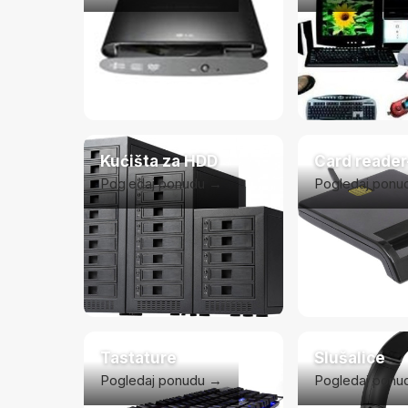
Kućišta za HDD
Card reader
Pogledaj ponudu →
Pogledaj ponu
Tastature
Slušalice
Pogledaj ponudu →
Pogledaj ponu