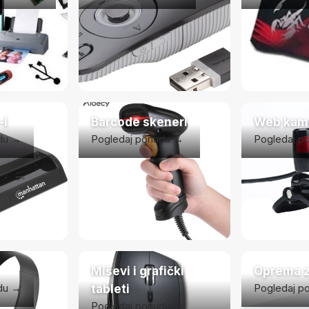
-i
Barcode skeneri
Web kam
du →
Pogledaj ponudu →
Pogledaj p
Miševi i grafički
Oprema z
du →
Pogledaj p
tableti
Pogledaj ponudu →