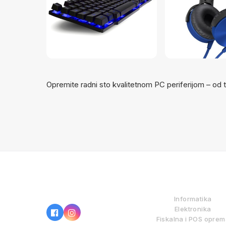
Opremite radni sto kvalitetnom PC periferijom – od 
IZ NAŠE PONUDE
Informatika
Elektronika
Fiskalna i POS opre