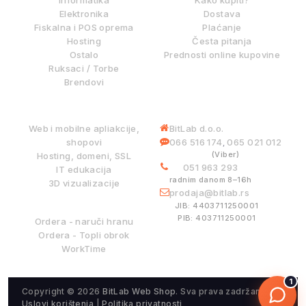
Informatika
Kako kupiti?
Elektronika
Dostava
Fiskalna i POS oprema
Plaćanje
Hosting
Česta pitanja
Ostalo
Prednosti online kupovine
Ruksaci / Torbe
Brendovi
DIGITALNE USLUGE
INFORMACIJE
Web i mobilne apliakcije,
BitLab d.o.o.
shopovi
066 516 174
065 021 012
,
(Viber)
Hosting, domeni, SSL
051 963 293
IT edukacija
radnim danom 8–16h
3D vizualizacije
prodaja@bitlab.rs
BITLAB SISTEMI
JIB: 4403711250001
PIB: 403711250001
Ordera - naruči hranu
Ordera - Topli obrok
WorkTime
1
Copyright © 2026
BitLab Web Shop
. Sva prava zadržana.
Uslovi korištenja
|
Politika privatnosti