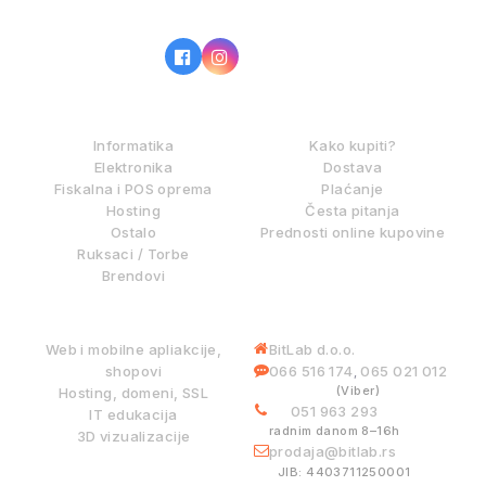
IZ NAŠE PONUDE
KAKO KUPOVATI?
Informatika
Kako kupiti?
Elektronika
Dostava
Fiskalna i POS oprema
Plaćanje
Hosting
Česta pitanja
Ostalo
Prednosti online kupovine
Ruksaci / Torbe
Brendovi
DIGITALNE USLUGE
INFORMACIJE
Web i mobilne apliakcije,
BitLab d.o.o.
shopovi
066 516 174
065 021 012
,
(Viber)
Hosting, domeni, SSL
051 963 293
IT edukacija
radnim danom 8–16h
3D vizualizacije
prodaja@bitlab.rs
BITLAB SISTEMI
JIB: 4403711250001