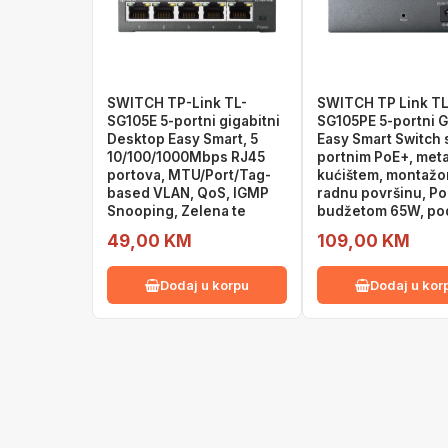
SWITCH TP-Link TL-
SWITCH TP Link TL
SG105E 5-portni gigabitni
SG105PE 5-portni G
Desktop Easy Smart, 5
Easy Smart Switch 
10/100/1000Mbps RJ45
portnim PoE+, met
portova, MTU/Port/Tag-
kućištem, montažo
based VLAN, QoS, IGMP
radnu površinu, Po
Snooping, Zelena te
budžetom 65W, po
49,00 KM
109,00 KM
Dodaj u korpu
Dodaj u kor