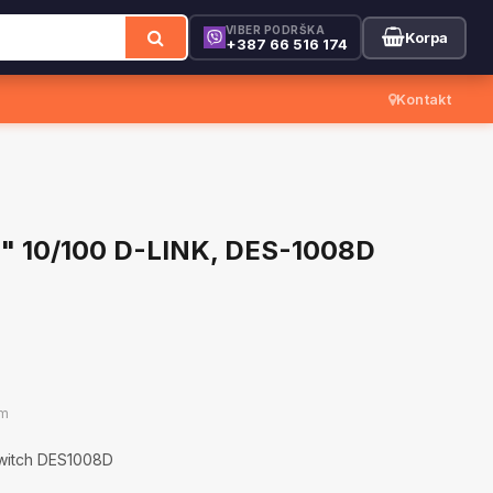
VIBER PODRŠKA
Korpa
+387 66 516 174
Kontakt
 " 10/100 D-LINK, DES-1008D
om
switch DES1008D