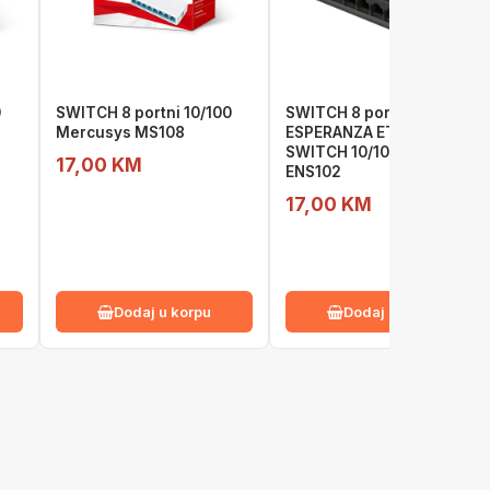
0
SWITCH 8 portni 10/100
SWITCH 8 portni
Mercusys MS108
ESPERANZA ETHERNET
SWITCH 10/100 DRACO,
17,00 KM
ENS102
17,00 KM
Dodaj u korpu
Dodaj u korpu