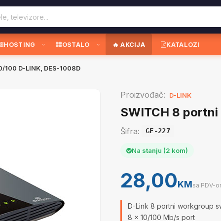
HOSTING
OSTALO
🔥 AKCIJA
KATALOZI
10/100 D-LINK, DES-1008D
Proizvođač:
D-LINK
SWITCH 8 portni
Šifra:
GE-227
Na stanju (2 kom)
28,00
KM
sa PDV-
D-Link 8 portni workgroup 
8 x 10/100 Mb/s port