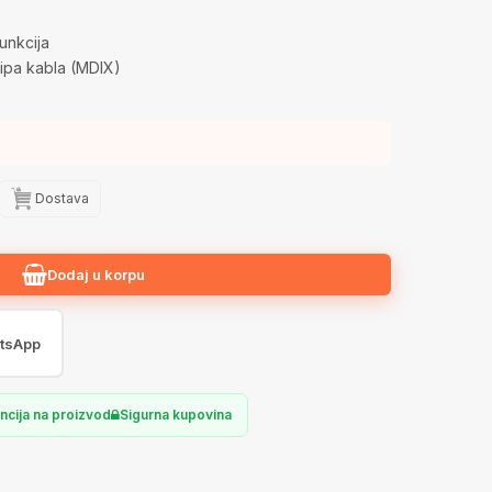
unkcija
ipa kabla (MDIX)
Dostava
Dodaj u korpu
tsApp
ncija na proizvod
Sigurna kupovina