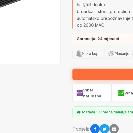
half/full duplex
broadcast storm protection f
automatsko prepoznavanje t
do 2000 MAC
Garancija: 24 mjeseci
Kako kupiti
Plaćanje
Viber
Wha
narudžba
Dostava 1–3 radna dana
Gara
Podijeli: