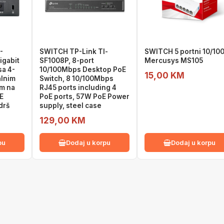
-
SWITCH TP-Link Tl-
SWITCH 5 portni 10/10
igabit
SF1008P, 8-port
Mercusys MS105
sa 4-
10/100Mbps Desktop PoE
15,00 KM
alnim
Switch, 8 10/100Mbps
m na
RJ45 ports including 4
E
PoE ports, 57W PoE Power
drš
supply, steel case
129,00 KM
pu
Dodaj u korpu
Dodaj u korpu