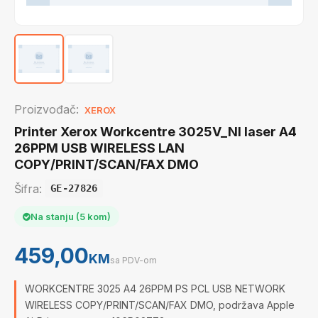
Proizvođač:
XEROX
Printer Xerox Workcentre 3025V_NI laser A4
26PPM USB WIRELESS LAN
COPY/PRINT/SCAN/FAX DMO
Šifra:
GE-27826
Na stanju (5 kom)
459,00
KM
sa PDV-om
WORKCENTRE 3025 A4 26PPM PS PCL USB NETWORK
WIRELESS COPY/PRINT/SCAN/FAX DMO, podržava Apple