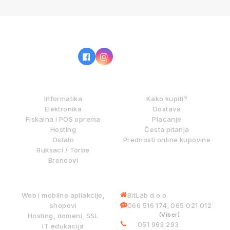
IZ NAŠE PONUDE
KAKO KUPOVATI?
Informatika
Kako kupiti?
Elektronika
Dostava
Fiskalna i POS oprema
Plaćanje
Hosting
Česta pitanja
Ostalo
Prednosti online kupovine
Ruksaci / Torbe
Brendovi
DIGITALNE USLUGE
INFORMACIJE
Web i mobilne apliakcije,
BitLab d.o.o.
shopovi
066 516 174
065 021 012
,
(Viber)
Hosting, domeni, SSL
051 963 293
IT edukacija