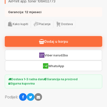
AirPrint app. toner 106R02773
Garancija: 12 mjeseci
Kako kupiti
Plaćanje
Dostava
Dodaj u korpu
Viber narudžba
WhatsApp
Dostava 1–3 radna dana
Garancija na proizvod
Sigurna kupovina
Podijeli: