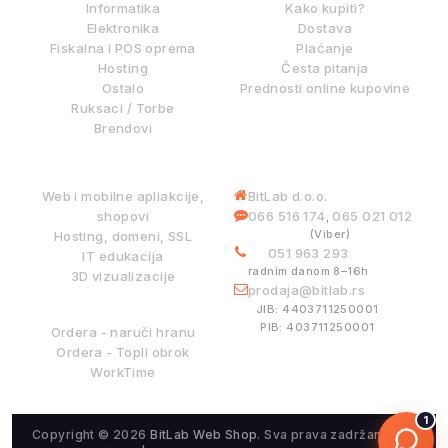
Informatika
Kako kupiti?
Elektronika
Dostava
Fiskalna i POS oprema
Plaćanje
Hosting
Česta pitanja
Ostalo
Prednosti online kupovine
Ruksaci / Torbe
Brendovi
DIGITALNE USLUGE
INFORMACIJE
Web i mobilne apliakcije,
BitLab d.o.o.
shopovi
066 516 174
065 021 012
,
(Viber)
Hosting, domeni, SSL
051 963 293
IT edukacija
radnim danom 8–16h
3D vizualizacije
prodaja@bitlab.rs
BITLAB SISTEMI
JIB: 4403711250001
PIB: 403711250001
Ordera - naruči hranu
Ordera - Topli obrok
WorkTime
1
Copyright © 2026
BitLab Web Shop
. Sva prava zadržana.