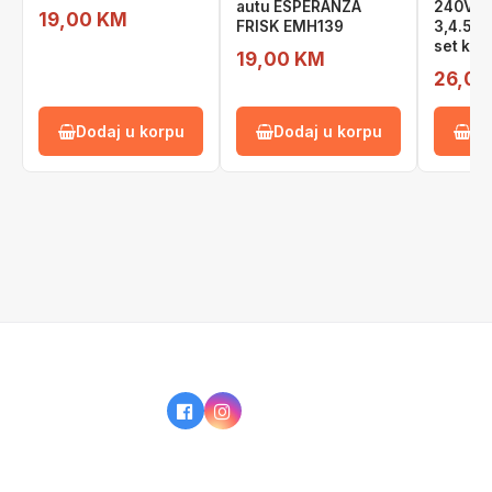
autu ESPERANZA
240V,
19,00 KM
FRISK EMH139
3,4.5,5,
set kon
19,00 KM
26,00
Dodaj u korpu
Dodaj u korpu
Do
IZ NAŠE PONUDE
KAKO KUPOVATI?