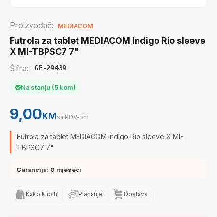
Proizvođač:
MEDIACOM
Futrola za tablet MEDIACOM Indigo Rio sleeve
X MI-TBPSC7 7"
Šifra:
GE-29439
Na stanju (5 kom)
9,00
KM
sa PDV-om
Futrola za tablet MEDIACOM Indigo Rio sleeve X MI-
TBPSC7 7"
Garancija: 0 mjeseci
Kako kupiti
Plaćanje
Dostava