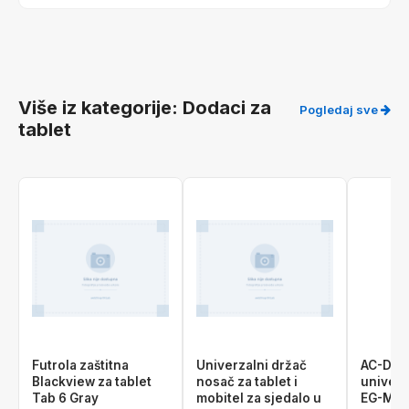
Više iz kategorije: Dodaci za
Pogledaj sve
tablet
Futrola zaštitna
Univerzalni držač
AC-DC 
Blackview za tablet
nosač za tablet i
univerz
Tab 6 Gray
mobitel za sjedalo u
EG-MC-