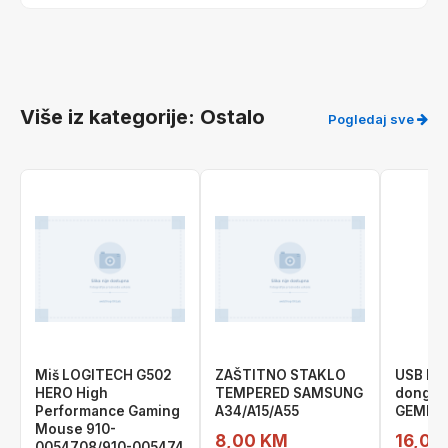
Više iz kategorije: Ostalo
Pogledaj sve
Miš LOGITECH G502
ZAŠTITNO STAKLO
USB Bl
HERO High
TEMPERED SAMSUNG
dongle 
Performance Gaming
A34/A15/A55
GEMBIR
Mouse 910-
8,00 KM
16,00
0054708/910-005474