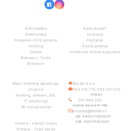
IZ NAŠE PONUDE
KAKO KUPOVATI?
Informatika
Kako kupiti?
Elektronika
Dostava
Fiskalna i POS oprema
Plaćanje
Hosting
Česta pitanja
Ostalo
Prednosti online kupovine
Ruksaci / Torbe
Brendovi
DIGITALNE USLUGE
INFORMACIJE
Web i mobilne apliakcije,
BitLab d.o.o.
shopovi
066 516 174
065 021 012
,
(Viber)
Hosting, domeni, SSL
051 963 293
IT edukacija
radnim danom 8–16h
3D vizualizacije
prodaja@bitlab.rs
BITLAB SISTEMI
JIB: 4403711250001
PIB: 403711250001
Ordera - naruči hranu
Ordera - Topli obrok