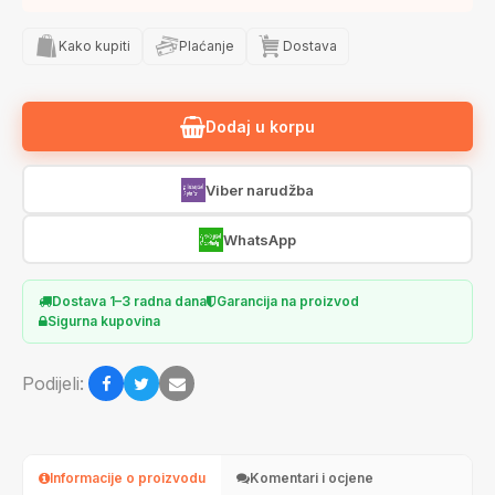
Kako kupiti
Plaćanje
Dostava
Dodaj u korpu
Viber narudžba
WhatsApp
Dostava 1–3 radna dana
Garancija na proizvod
Sigurna kupovina
Podijeli:
Informacije o proizvodu
Komentari i ocjene