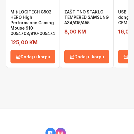
Miš LOGITECH G502
ZAŠTITNO STAKLO
USB Bl
HERO High
TEMPERED SAMSUNG
dongle 
Performance Gaming
A34/A15/A55
GEMBIR
Mouse 910-
8,00 KM
16,00
0054708/910-005474
125,00 KM
Dodaj u korpu
Dodaj u korpu
Do