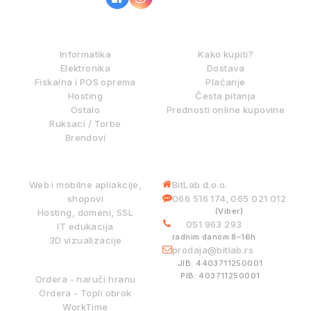
IZ NAŠE PONUDE
KAKO KUPOVATI?
Informatika
Kako kupiti?
Elektronika
Dostava
Fiskalna i POS oprema
Plaćanje
Hosting
Česta pitanja
Ostalo
Prednosti online kupovine
Ruksaci / Torbe
Brendovi
DIGITALNE USLUGE
INFORMACIJE
Web i mobilne apliakcije,
BitLab d.o.o.
shopovi
066 516 174
065 021 012
,
(Viber)
Hosting, domeni, SSL
051 963 293
IT edukacija
radnim danom 8–16h
3D vizualizacije
prodaja@bitlab.rs
BITLAB SISTEMI
JIB: 4403711250001
PIB: 403711250001
Ordera - naruči hranu
Ordera - Topli obrok
WorkTime