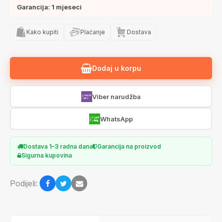
Garancija: 1 mjeseci
Kako kupiti
Plaćanje
Dostava
Dodaj u korpu
Viber narudžba
WhatsApp
Dostava 1–3 radna dana
Garancija na proizvod
Sigurna kupovina
Podijeli: