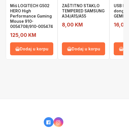
Miš LOGITECH G502
ZAŠTITNO STAKLO
USB Bl
HERO High
TEMPERED SAMSUNG
dongle 
Performance Gaming
A34/A15/A55
GEMBIR
Mouse 910-
8,00 KM
16,00
0054708/910-005474
125,00 KM
Dodaj u korpu
Dodaj u korpu
Do