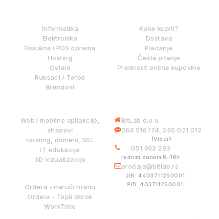
IZ NAŠE PONUDE
KAKO KUPOVATI?
Informatika
Kako kupiti?
Elektronika
Dostava
Fiskalna i POS oprema
Plaćanje
Hosting
Česta pitanja
Ostalo
Prednosti online kupovine
Ruksaci / Torbe
Brendovi
DIGITALNE USLUGE
INFORMACIJE
Web i mobilne apliakcije,
BitLab d.o.o.
shopovi
066 516 174
065 021 012
,
(Viber)
Hosting, domeni, SSL
051 963 293
IT edukacija
radnim danom 8–16h
3D vizualizacije
prodaja@bitlab.rs
BITLAB SISTEMI
JIB: 4403711250001
PIB: 403711250001
Ordera - naruči hranu
Ordera - Topli obrok
WorkTime