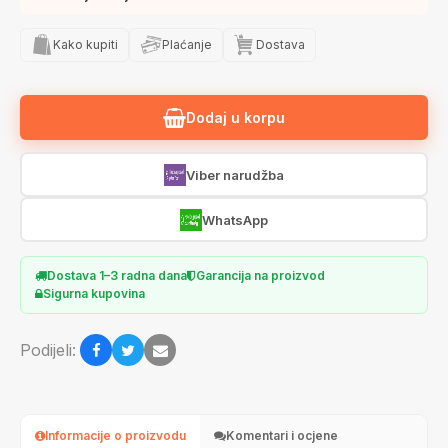
Kako kupiti
Plaćanje
Dostava
Dodaj u korpu
Viber narudžba
WhatsApp
Dostava 1–3 radna dana
Garancija na proizvod
Sigurna kupovina
Podijeli:
Informacije o proizvodu
Komentari i ocjene