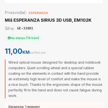
Proizvođač:
ESPERANZA
Miš ESPERANZA SIRIUS 3D USB, EM102K
Šifra:
GE-33881
Na stanju (19 kom)
11,00
KM
sa PDV-om
Wired optical mouse designed for desktop and notebook
computers. Quiet scrolling wheel and a special rubber
coating on the elements in contact with the hand provide
an extremely high level of comfort and make the mouse is
a nice touch. Thanks to the ergonomic shape of the mouse
perfectly fit to the hand and does not cause fatigue during
work.
Garancija: 1 mjeseci