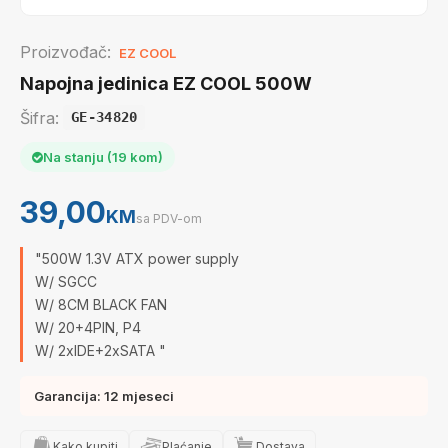
Proizvođač:
EZ COOL
Napojna jedinica EZ COOL 500W
Šifra:
GE-34820
Na stanju (19 kom)
39,00
KM
sa PDV-om
"500W 1.3V ATX power supply
W/ SGCC
W/ 8CM BLACK FAN
W/ 20+4PIN, P4
W/ 2xIDE+2xSATA "
Garancija: 12 mjeseci
Kako kupiti
Plaćanje
Dostava