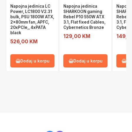
Napojna jedinica LC
Napojna jedinica
Napojna
Power, LC1800 V2.31
SHARKOON gaming
SHARKO
bulk, PSU 1800W ATX,
Rebel P10 550W ATX
Rebel 
2x80mm fan, APFC,
3.1, Flat fixed Cables,
3.1, Fla
20xPCIe,, 4xPATA
Cybernetics Bronze
Cybern
black
129,00 KM
149,0
526,00 KM
Dodaj u korpu
Dodaj u korpu
Do