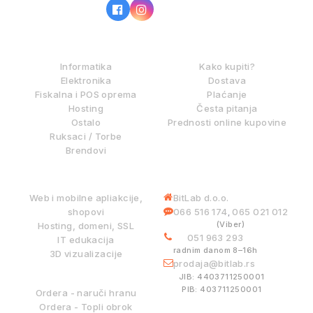
IZ NAŠE PONUDE
KAKO KUPOVATI?
Informatika
Kako kupiti?
Elektronika
Dostava
Fiskalna i POS oprema
Plaćanje
Hosting
Česta pitanja
Ostalo
Prednosti online kupovine
Ruksaci / Torbe
Brendovi
DIGITALNE USLUGE
INFORMACIJE
Web i mobilne apliakcije,
BitLab d.o.o.
shopovi
066 516 174
065 021 012
,
(Viber)
Hosting, domeni, SSL
051 963 293
IT edukacija
radnim danom 8–16h
3D vizualizacije
prodaja@bitlab.rs
BITLAB SISTEMI
JIB: 4403711250001
PIB: 403711250001
Ordera - naruči hranu
Ordera - Topli obrok