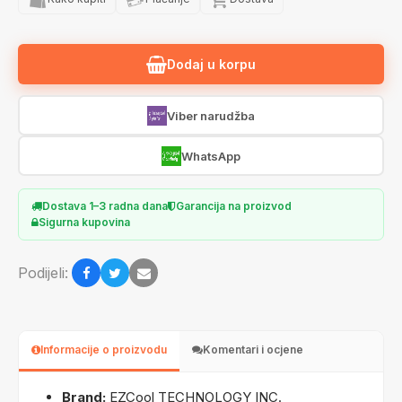
Dodaj u korpu
Viber narudžba
WhatsApp
Dostava 1–3 radna dana
Garancija na proizvod
Sigurna kupovina
Podijeli:
Informacije o proizvodu
Komentari i ocjene
Brand:
EZCool TECHNOLOGY INC.