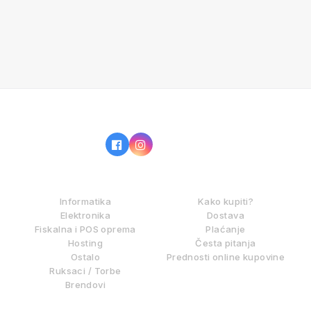
IZ NAŠE PONUDE
KAKO KUPOVATI?
Informatika
Kako kupiti?
Elektronika
Dostava
Fiskalna i POS oprema
Plaćanje
Hosting
Česta pitanja
Ostalo
Prednosti online kupovine
Ruksaci / Torbe
Brendovi
DIGITALNE USLUGE
INFORMACIJE