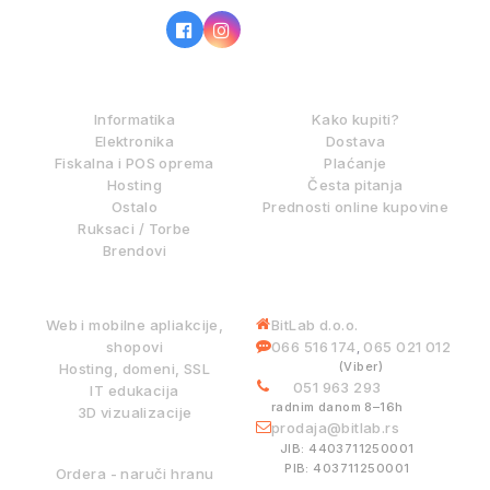
IZ NAŠE PONUDE
KAKO KUPOVATI?
Informatika
Kako kupiti?
Elektronika
Dostava
Fiskalna i POS oprema
Plaćanje
Hosting
Česta pitanja
Ostalo
Prednosti online kupovine
Ruksaci / Torbe
Brendovi
DIGITALNE USLUGE
INFORMACIJE
Web i mobilne apliakcije,
BitLab d.o.o.
shopovi
066 516 174
065 021 012
,
(Viber)
Hosting, domeni, SSL
051 963 293
IT edukacija
radnim danom 8–16h
3D vizualizacije
prodaja@bitlab.rs
BITLAB SISTEMI
JIB: 4403711250001
PIB: 403711250001
Ordera - naruči hranu