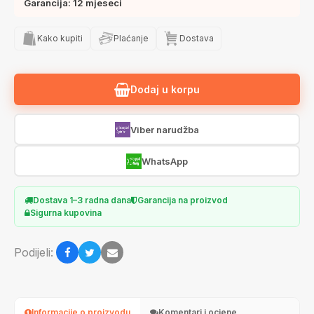
Garancija: 12 mjeseci
Kako kupiti
Plaćanje
Dostava
Dodaj u korpu
Viber narudžba
WhatsApp
Dostava 1–3 radna dana
Garancija na proizvod
Sigurna kupovina
Podijeli:
Informacije o proizvodu
Komentari i ocjene