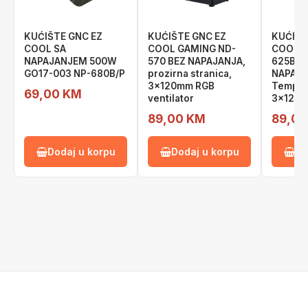
KUĆIŠTE GNC EZ
KUĆIŠTE GNC EZ
KUĆIŠT
COOL SA
COOL GAMING ND-
COOL G
NAPAJANJEM 500W
570 BEZ NAPAJANJA,
625B B
GO17-003 NP-680B/P
prozirna stranica,
NAPAJA
3x120mm RGB
Temper
69,00 KM
ventilator
3x120 R
89,00 KM
89,00
Dodaj u korpu
Dodaj u korpu
Do