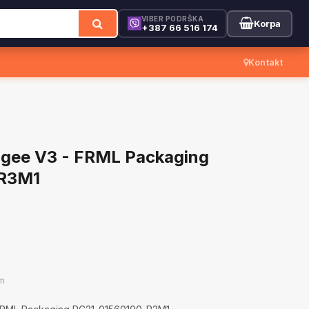
VIBER PODRŠKA
Korpa
+387 66 516 174
Kontakt
gee V3 - FRML Packaging
R3M1
m