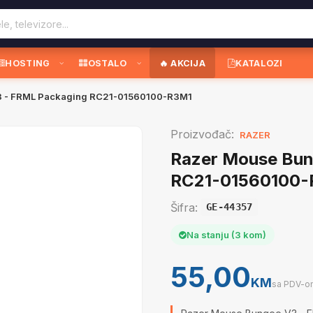
HOSTING
OSTALO
🔥 AKCIJA
KATALOZI
3 - FRML Packaging RC21-01560100-R3M1
Proizvođač:
RAZER
Razer Mouse Bun
RC21-01560100-
Šifra:
GE-44357
Na stanju (3 kom)
55,00
KM
sa PDV-o