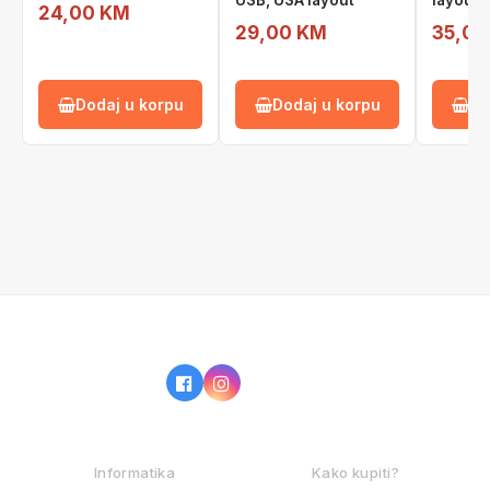
USB, USA layout
layout
24,00 KM
29,00 KM
35,00
Dodaj u korpu
Dodaj u korpu
Do
IZ NAŠE PONUDE
KAKO KUPOVATI?
Informatika
Kako kupiti?