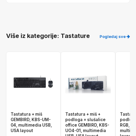
Više iz kategorije: Tastature
Pogledaj sve
Tastatura + miš
Tastatura + miš +
Tastatu
GEMBIRD, KBS-UM-
podloga + slušalice
podlog
04, multimedia USB,
office GEMBIRD, KBS-
RGB, K
USA layout
UO4-01, multimedia
multime