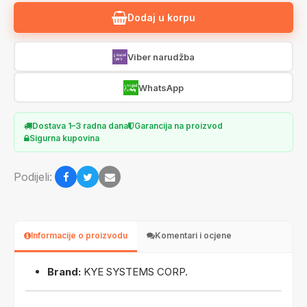
Dodaj u korpu
Viber narudžba
WhatsApp
Dostava 1–3 radna dana
Garancija na proizvod
Sigurna kupovina
Podijeli:
Informacije o proizvodu
Komentari i ocjene
Brand:
KYE SYSTEMS CORP.