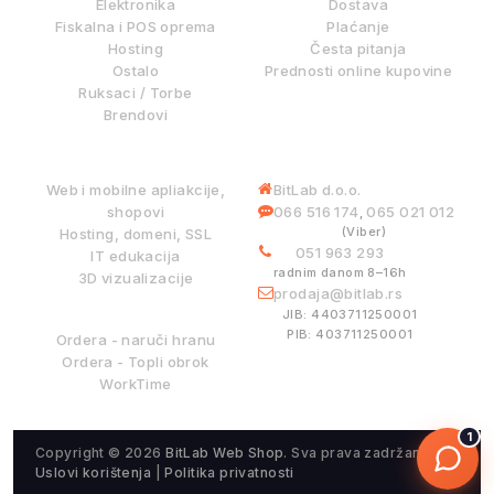
Elektronika
Dostava
Fiskalna i POS oprema
Plaćanje
Hosting
Česta pitanja
Ostalo
Prednosti online kupovine
Ruksaci / Torbe
Brendovi
DIGITALNE USLUGE
INFORMACIJE
Web i mobilne apliakcije,
BitLab d.o.o.
shopovi
066 516 174
065 021 012
,
(Viber)
Hosting, domeni, SSL
051 963 293
IT edukacija
radnim danom 8–16h
3D vizualizacije
prodaja@bitlab.rs
BITLAB SISTEMI
JIB: 4403711250001
PIB: 403711250001
Ordera - naruči hranu
Ordera - Topli obrok
WorkTime
1
Copyright © 2026
BitLab Web Shop
. Sva prava zadržana.
Uslovi korištenja
|
Politika privatnosti