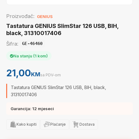
Proizvođač:
GENIUS
Tastatura GENIUS SlimStar 126 USB, BIH,
black, 31310017406
Šifra:
GE-46460
Na stanju (1 kom)
21,00
KM
sa PDV-om
Tastatura GENIUS SlimStar 126 USB, BIH, black,
31310017406
Garancija: 12 mjeseci
Kako kupiti
Plaćanje
Dostava