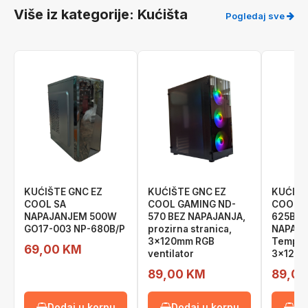
Više iz kategorije: Kućišta
Pogledaj sve
KUĆIŠTE GNC EZ
KUĆIŠTE GNC EZ
KUĆIŠT
COOL SA
COOL GAMING ND-
COOL G
NAPAJANJEM 500W
570 BEZ NAPAJANJA,
625B B
GO17-003 NP-680B/P
prozirna stranica,
NAPAJA
3x120mm RGB
Temper
69,00 KM
ventilator
3x120 R
89,00 KM
89,00
Dodaj u korpu
Dodaj u korpu
Do