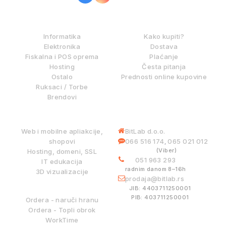
IZ NAŠE PONUDE
KAKO KUPOVATI?
Informatika
Kako kupiti?
Elektronika
Dostava
Fiskalna i POS oprema
Plaćanje
Hosting
Česta pitanja
Ostalo
Prednosti online kupovine
Ruksaci / Torbe
Brendovi
DIGITALNE USLUGE
INFORMACIJE
Web i mobilne apliakcije,
BitLab d.o.o.
shopovi
066 516 174
065 021 012
,
(Viber)
Hosting, domeni, SSL
051 963 293
IT edukacija
radnim danom 8–16h
3D vizualizacije
prodaja@bitlab.rs
BITLAB SISTEMI
JIB: 4403711250001
PIB: 403711250001
Ordera - naruči hranu
Ordera - Topli obrok
WorkTime