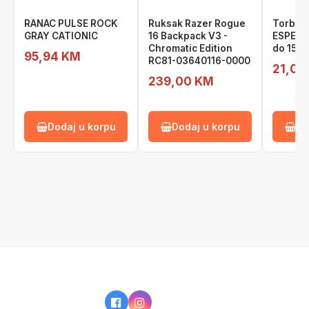
RANAC PULSE ROCK
Ruksak Razer Rogue
Torba 
GRAY CATIONIC
16 Backpack V3 -
ESPERA
Chromatic Edition
do 15,6"
95,94 KM
RC81-03640116-0000
21,00
239,00 KM
Dodaj u korpu
Dodaj u korpu
Do