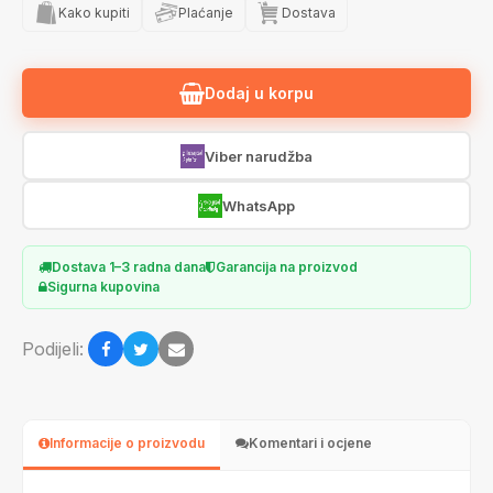
Kako kupiti
Plaćanje
Dostava
Dodaj u korpu
Viber narudžba
WhatsApp
Dostava 1–3 radna dana
Garancija na proizvod
Sigurna kupovina
Podijeli:
Informacije o proizvodu
Komentari i ocjene