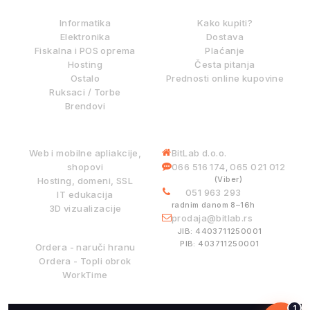
IZ NAŠE PONUDE
KAKO KUPOVATI?
Informatika
Kako kupiti?
Elektronika
Dostava
Fiskalna i POS oprema
Plaćanje
Hosting
Česta pitanja
Ostalo
Prednosti online kupovine
Ruksaci / Torbe
Brendovi
DIGITALNE USLUGE
INFORMACIJE
Web i mobilne apliakcije,
BitLab d.o.o.
shopovi
066 516 174
065 021 012
,
(Viber)
Hosting, domeni, SSL
051 963 293
IT edukacija
radnim danom 8–16h
3D vizualizacije
prodaja@bitlab.rs
BITLAB SISTEMI
JIB: 4403711250001
PIB: 403711250001
Ordera - naruči hranu
Ordera - Topli obrok
WorkTime
1