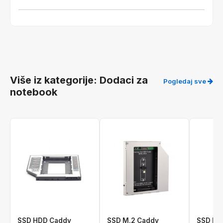
Više iz kategorije: Dodaci za
Pogledaj sve
notebook
SSD HDD Caddy
SSD M.2 Caddy
SSD HD