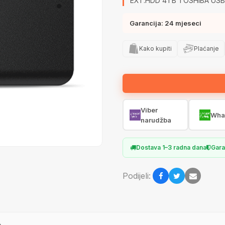
EXT.HDD 4TB TOSHIBA USB3.
Garancija: 24 mjeseci
Kako kupiti
Plaćanje
Viber
Wha
narudžba
Dostava 1–3 radna dana
Gara
Podijeli:
e