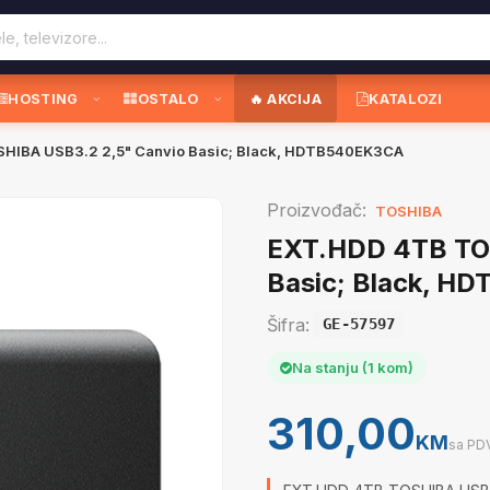
HOSTING
OSTALO
🔥 AKCIJA
KATALOZI
HIBA USB3.2 2,5" Canvio Basic; Black, HDTB540EK3CA
Proizvođač:
TOSHIBA
EXT.HDD 4TB TO
Basic; Black, H
Šifra:
GE-57597
Na stanju (1 kom)
310,00
KM
sa PD