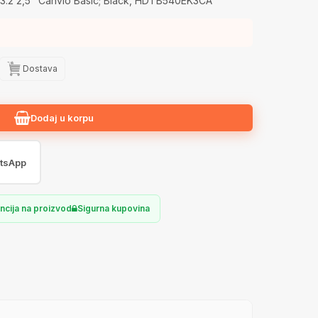
2 2,5" Canvio Basic; Black, HDTB540EK3CA
Dostava
Dodaj u korpu
tsApp
ncija na proizvod
Sigurna kupovina