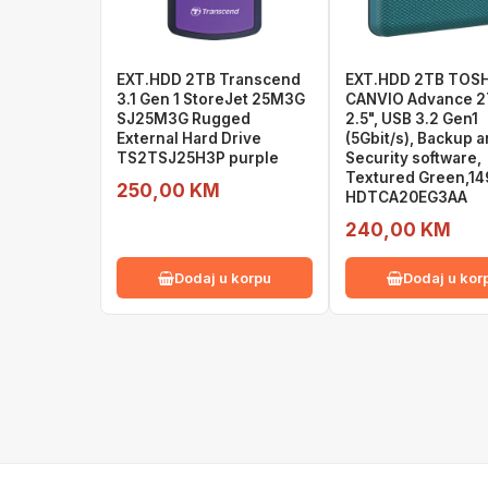
EXT.HDD 2TB Transcend
EXT.HDD 2TB TOS
3.1 Gen 1 StoreJet 25M3G
CANVIO Advance 2
SJ25M3G Rugged
2.5", USB 3.2 Gen1
External Hard Drive
(5Gbit/s), Backup 
TS2TSJ25H3P purple
Security software,
Textured Green,14
250,00 KM
HDTCA20EG3AA
240,00 KM
Dodaj u korpu
Dodaj u kor