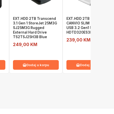
EXT.HDD 2TB Transcend
EXT.HDD 2TB TOSHIBA
3.1 Gen 1 StoreJet 25M3G
CANVIO SLIM 2TB, 2.5",
SJ25M3G Rugged
USB 3.2 Gen1 Silver
External Hard Drive
HDTD320ES3EA
TS2TSJ25H3B Blue
239,00 KM
249,00 KM
Dodaj u korpu
Dodaj u korpu