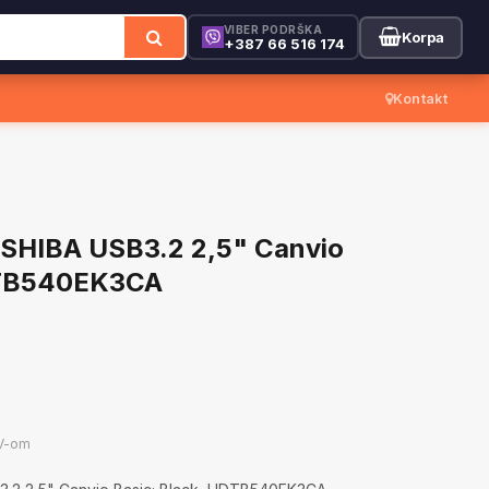
VIBER PODRŠKA
Korpa
+387 66 516 174
Kontakt
SHIBA USB3.2 2,5" Canvio
DTB540EK3CA
V-om