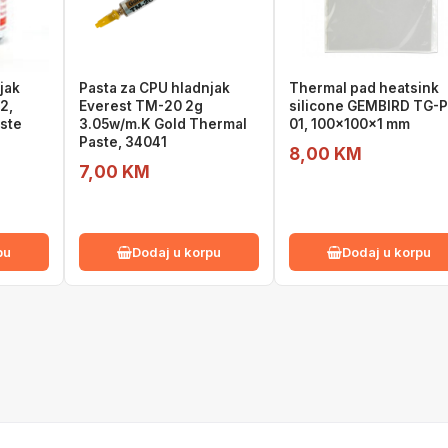
jak
Pasta za CPU hladnjak
Thermal pad heatsink
2,
Everest TM-20 2g
silicone GEMBIRD TG-P
aste
3.05w/m.K Gold Thermal
01, 100x100x1 mm
Paste, 34041
8,00 KM
7,00 KM
pu
Dodaj u korpu
Dodaj u korpu