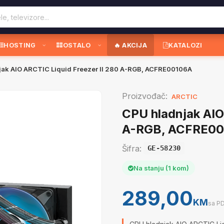
HOSTING
OSTALO
🔥 AKCIJA
KATALOZI
jak AIO ARCTIC Liquid Freezer II 280 A-RGB, ACFRE00106A
Proizvođač:
ARCTIC
CPU hladnjak AIO
A-RGB, ACFRE0
Šifra:
GE-58230
Na stanju (1 kom)
289,00
KM
sa P