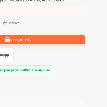
quid Freezer II 280 A-RGB, ACFRE00106A
Dostava
Dodaj u korpu
tsApp
ncija na proizvod
Sigurna kupovina