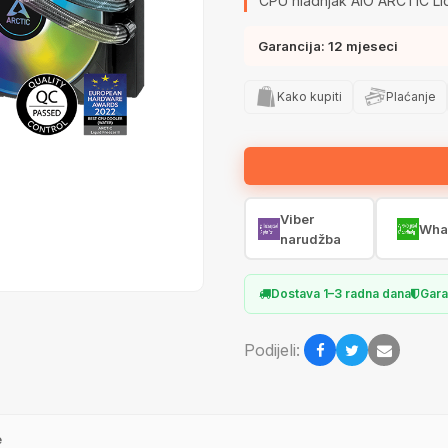
CPU hladnjak AIO ARCTIC Li
Garancija: 12 mjeseci
Kako kupiti
Plaćanje
Viber
Wha
narudžba
Dostava 1–3 radna dana
Gara
Podijeli:
e