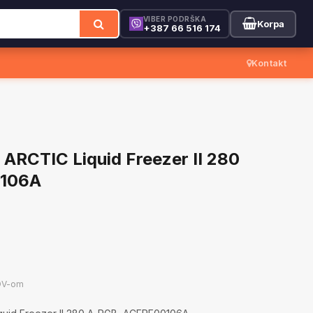
VIBER PODRŠKA
Korpa
+387 66 516 174
Kontakt
 ARCTIC Liquid Freezer II 280
0106A
DV-om