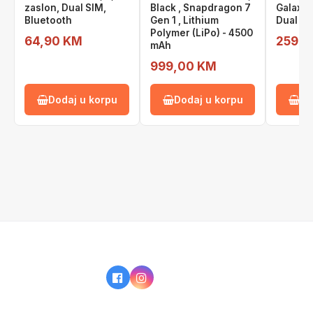
zaslon, Dual SIM,
Black , Snapdragon 7
Galaxy 
Bluetooth
Gen 1 , Lithium
Dual Si
Polymer (LiPo) - 4500
64,90 KM
259,0
mAh
999,00 KM
Dodaj u korpu
Dodaj u korpu
Do
IZ NAŠE PONUDE
KAKO KUPOVATI?