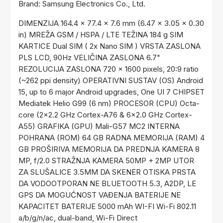
Brand: Samsung Electronics Co., Ltd.
DIMENZIJA 164.4 x 77.4 x 7.6 mm (6.47 x 3.05 x 0.30
in) MREŽA GSM / HSPA / LTE TEŽINA 184 g SIM
KARTICE Dual SIM ( 2x Nano SIM ) VRSTA ZASLONA
PLS LCD, 90Hz VELIČINA ZASLONA 6.7"
REZOLUCIJA ZASLONA 720 x 1600 pixels, 20:9 ratio
(~262 ppi density) OPERATIVNI SUSTAV (OS) Android
15, up to 6 major Android upgrades, One UI 7 CHIPSET
Mediatek Helio G99 (6 nm) PROCESOR (CPU) Octa-
core (2x2.2 GHz Cortex-A76 & 6x2.0 GHz Cortex-
A55) GRAFIKA (GPU) Mali-G57 MC2 INTERNA
POHRANA (ROM) 64 GB RADNA MEMORIJA (RAM) 4
GB PROŠIRIVA MEMORIJA DA PREDNJA KAMERA 8
MP, f/2.0 STRAŽNJA KAMERA 50MP + 2MP UTOR
ZA SLUŠALICE 3.5MM DA SKENER OTISKA PRSTA
DA VODOOTPORAN NE BLUETOOTH 5.3, A2DP, LE
GPS DA MOGUĆNOST VAĐENJA BATERIJE NE
KAPACITET BATERIJE 5000 mAh WI-FI Wi-Fi 802.11
a/b/g/n/ac, dual-band, Wi-Fi Direct