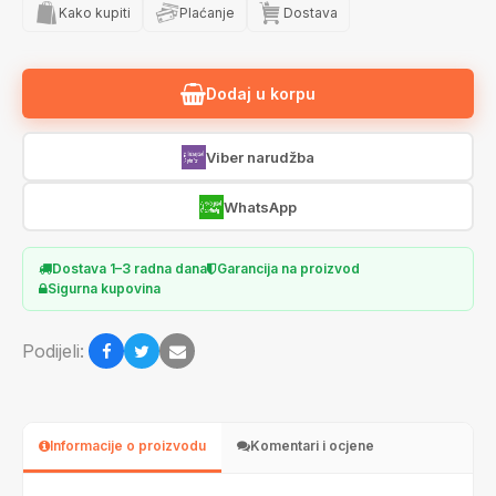
Kako kupiti
Plaćanje
Dostava
Dodaj u korpu
Viber narudžba
WhatsApp
Dostava 1–3 radna dana
Garancija na proizvod
Sigurna kupovina
Podijeli:
Informacije o proizvodu
Komentari i ocjene