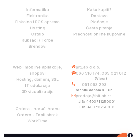
Informatika
Kako kupiti?
Elektronika
Dostava
Fiskalna i POS oprema
Plaćanje
Hosting
Česta pitanja
Ostalo
Prednosti online kupovine
Ruksaci / Torbe
Brendovi
DIGITALNE USLUGE
INFORMACIJE
Web i mobilne apliakcije,
BitLab d.o.o.
shopovi
066 516 174
065 021 012
,
(Viber)
Hosting, domeni, SSL
051 963 293
IT edukacija
radnim danom 8–16h
3D vizualizacije
prodaja@bitlab.rs
BITLAB SISTEMI
JIB: 4403711250001
PIB: 403711250001
Ordera - naruči hranu
Ordera - Topli obrok
WorkTime
1