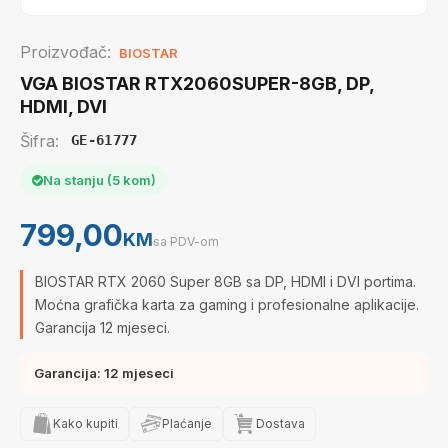
Proizvođač:
BIOSTAR
VGA BIOSTAR RTX2060SUPER-8GB, DP,
HDMI, DVI
Šifra:
GE-61777
Na stanju (5 kom)
799,00
KM
sa PDV-om
BIOSTAR RTX 2060 Super 8GB sa DP, HDMI i DVI portima.
Moćna grafička karta za gaming i profesionalne aplikacije.
Garancija 12 mjeseci.
Garancija: 12 mjeseci
Kako kupiti
Plaćanje
Dostava