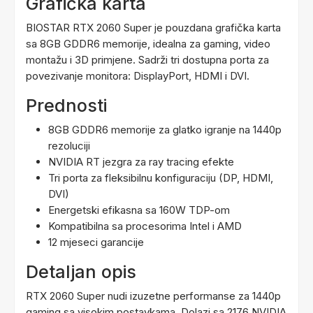
Grafička karta
BIOSTAR RTX 2060 Super je pouzdana grafička karta
sa 8GB GDDR6 memorije, idealna za gaming, video
montažu i 3D primjene. Sadrži tri dostupna porta za
povezivanje monitora: DisplayPort, HDMI i DVI.
Prednosti
8GB GDDR6 memorije za glatko igranje na 1440p
rezoluciji
NVIDIA RT jezgra za ray tracing efekte
Tri porta za fleksibilnu konfiguraciju (DP, HDMI,
DVI)
Energetski efikasna sa 160W TDP-om
Kompatibilna sa procesorima Intel i AMD
12 mjeseci garancije
Detaljan opis
RTX 2060 Super nudi izuzetne performanse za 1440p
gaming sa visokim postavkama. Dolazi sa 2176 NVIDIA