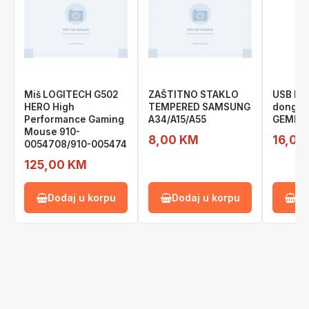
Miš LOGITECH G502
ZAŠTITNO STAKLO
USB Bl
HERO High
TEMPERED SAMSUNG
dongle 
Performance Gaming
A34/A15/A55
GEMBIR
Mouse 910-
8,00 KM
16,00
0054708/910-005474
125,00 KM
Dodaj u korpu
Dodaj u korpu
Do