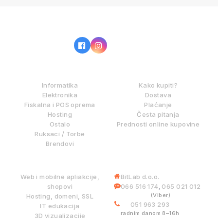
IZ NAŠE PONUDE
KAKO KUPOVATI?
Informatika
Kako kupiti?
Elektronika
Dostava
Fiskalna i POS oprema
Plaćanje
Hosting
Česta pitanja
Ostalo
Prednosti online kupovine
Ruksaci / Torbe
Brendovi
DIGITALNE USLUGE
INFORMACIJE
Web i mobilne apliakcije,
BitLab d.o.o.
shopovi
066 516 174
065 021 012
,
(Viber)
Hosting, domeni, SSL
051 963 293
IT edukacija
radnim danom 8–16h
3D vizualizacije