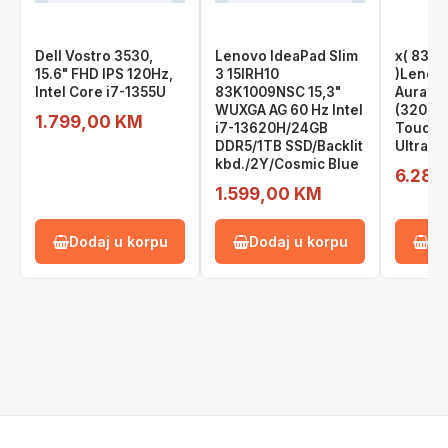
Dell Vostro 3530,
Lenovo IdeaPad Slim
x( 83L
15.6" FHD IPS 120Hz,
3 15IRH10
)Lenovo
Intel Core i7-1355U
83K1009NSC 15,3"
Aura, 1
WUXGA AG 60 Hz Intel
(3200x
1.799,00 KM
i7-13620H/24GB
Touch, 
DDR5/1TB SSD/Backlit
Ultra 9
kbd./2Y/Cosmic Blue
6.289
1.599,00 KM
Dodaj u korpu
Dodaj u korpu
Do