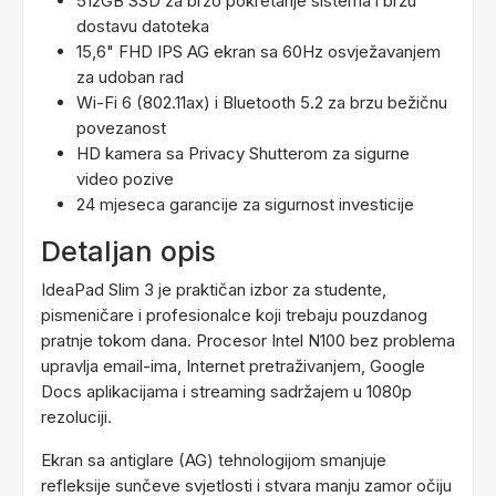
512GB SSD za brzo pokretanje sistema i bržu
dostavu datoteka
15,6" FHD IPS AG ekran sa 60Hz osvježavanjem
za udoban rad
Wi-Fi 6 (802.11ax) i Bluetooth 5.2 za brzu bežičnu
povezanost
HD kamera sa Privacy Shutterom za sigurne
video pozive
24 mjeseca garancije za sigurnost investicije
Detaljan opis
IdeaPad Slim 3 je praktičan izbor za studente,
pismeničare i profesionalce koji trebaju pouzdanog
pratnje tokom dana. Procesor Intel N100 bez problema
upravlja email-ima, Internet pretraživanjem, Google
Docs aplikacijama i streaming sadržajem u 1080p
rezoluciji.
Ekran sa antiglare (AG) tehnologijom smanjuje
refleksije sunčeve svjetlosti i stvara manju zamor očiju