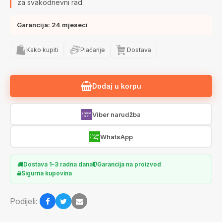
za svakodnevni rad.
Garancija: 24 mjeseci
Kako kupiti
Plaćanje
Dostava
Dodaj u korpu
Viber narudžba
WhatsApp
Dostava 1–3 radna dana
Garancija na proizvod
Sigurna kupovina
Podijeli: