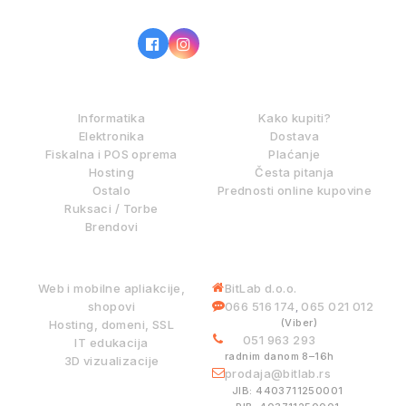
IZ NAŠE PONUDE
KAKO KUPOVATI?
Informatika
Kako kupiti?
Elektronika
Dostava
Fiskalna i POS oprema
Plaćanje
Hosting
Česta pitanja
Ostalo
Prednosti online kupovine
Ruksaci / Torbe
Brendovi
DIGITALNE USLUGE
INFORMACIJE
Web i mobilne apliakcije,
BitLab d.o.o.
shopovi
066 516 174
065 021 012
,
(Viber)
Hosting, domeni, SSL
051 963 293
IT edukacija
radnim danom 8–16h
3D vizualizacije
prodaja@bitlab.rs
BITLAB SISTEMI
JIB: 4403711250001