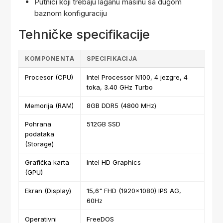
Putnici koji trebaju laganu masinu sa dugom
baznom konfiguraciju
Tehničke specifikacije
KOMPONENTA
SPECIFIKACIJA
Procesor (CPU)
Intel Processor N100, 4 jezgre, 4
toka, 3.40 GHz Turbo
Memorija (RAM)
8GB DDR5 (4800 MHz)
Pohrana
512GB SSD
podataka
(Storage)
Grafička karta
Intel HD Graphics
(GPU)
Ekran (Display)
15,6" FHD (1920x1080) IPS AG,
60Hz
Operativni
FreeDOS