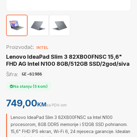
Proizvođač:
INTEL
Lenovo IdeaPad Slim 3 82XB00FNSC 15,6"
FHD AG Intel N100 8GB/512GB SSD/2god/siva
Šifra:
GE-61986
Na stanju (5 kom)
749,00
KM
sa PDV-om
Lenovo IdeaPad Slim 3 82XB00FNSC sa Intel N100
procesorom, 8GB DDR5 memorije i 512GB SSD pohrianom.
15,6" FHD IPS ekran, Wi-Fi 6, 24 mjeseca garancije. Idealan