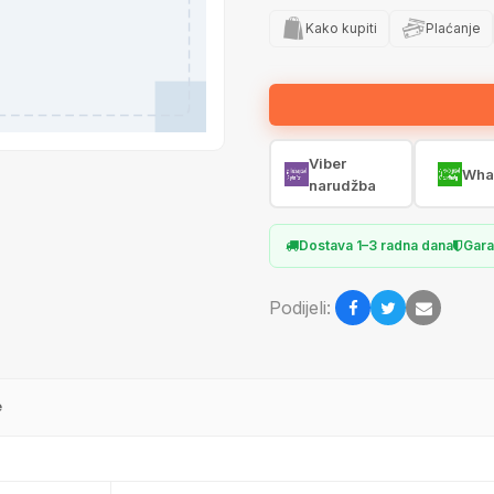
Kako kupiti
Plaćanje
Viber
Wha
narudžba
Dostava 1–3 radna dana
Gara
Podijeli:
e