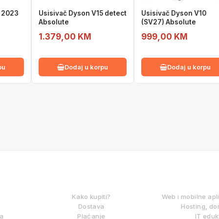
1 2023
Usisivač Dyson V15 detect
Usisivač Dyson V10
Absolute
(SV27) Absolute
1.379,00 KM
999,00 KM
pu
Dodaj u korpu
Dodaj u korpu
KAKO KUPOVATI?
DIGITALNE
Kako kupiti?
Web i mobilne apl
Dostava
Hosting, do
ma
Plaćanje
IT eduk