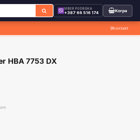
VIBER PODRŠKA
Korpa
+387 66 516 174
Kontakt
ser HBA 7753 DX
-om