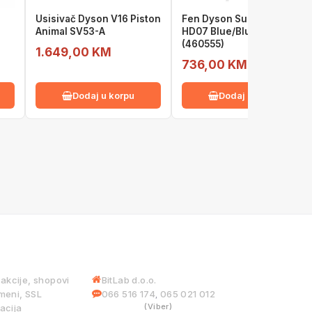
Usisivač Dyson V16 Piston
Fen Dyson Supersonic
Animal SV53-A
HD07 Blue/Blush SE
(460555)
1.649,00 KM
736,00 KM
Dodaj u korpu
Dodaj u korpu
 USLUGE
INFORMACIJE
iakcije, shopovi
BitLab d.o.o.
meni, SSL
066 516 174
065 021 012
,
(Viber)
acija