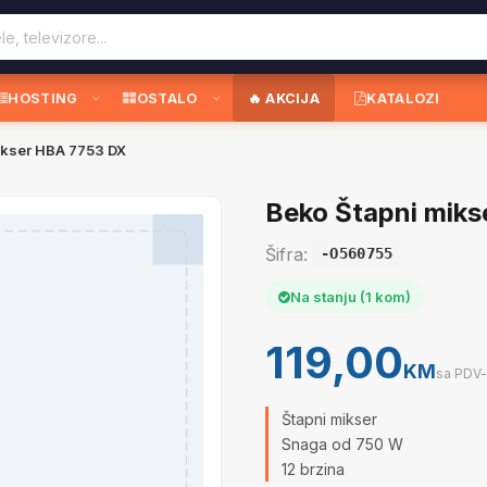
HOSTING
OSTALO
🔥 AKCIJA
KATALOZI
ikser HBA 7753 DX
Beko Štapni mik
Šifra:
-O560755
Na stanju (1 kom)
119,00
KM
sa PDV
Štapni mikser
Snaga od 750 W
12 brzina