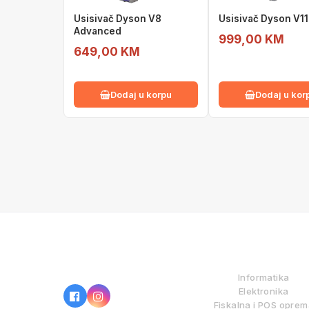
Usisivač Dyson V8
Usisivač Dyson V1
Advanced
999,00 KM
649,00 KM
Dodaj u korpu
Dodaj u kor
IZ NAŠE PONUDE
Informatika
Elektronika
Fiskalna i POS opre