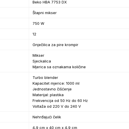
Beko HBA 7753 DX
Štapni mikser
750 W
12
Gnječilica za pire krompir
Mikser
Sjeckalica
Mjerica sa oznakama količine
Turbo blender
Kapacitet mjerice: 1000 ml
Jednostavno čišćenje
Materijal: plastika
Frekvencija od 50 Hz do 60 Hz
Voltaža od 220 V do 240 V
Nehrđajući čelik
4,9 cm x 40 cm x 4,9 cm