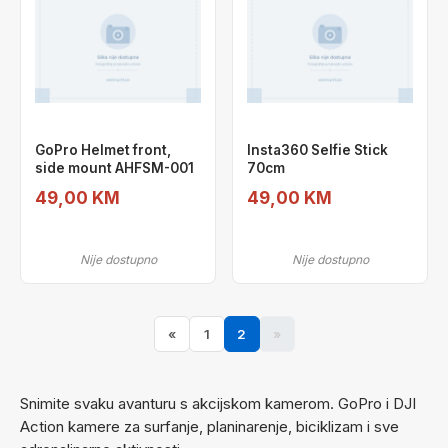
GoPro Helmet front,
Insta360 Selfie Stick
side mount AHFSM-001
70cm
49,00 KM
49,00 KM
Nije dostupno
Nije dostupno
«
1
2
»
Snimite svaku avanturu s akcijskom kamerom. GoPro i DJI
Action kamere za surfanje, planinarenje, biciklizam i sve