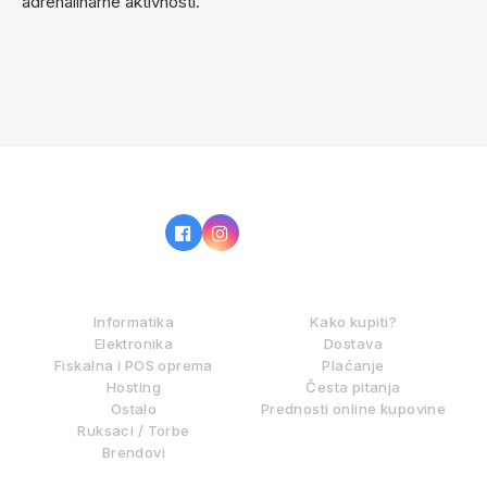
adrenalinarne aktivnosti.
IZ NAŠE PONUDE
KAKO KUPOVATI?
Informatika
Kako kupiti?
Elektronika
Dostava
Fiskalna i POS oprema
Plaćanje
Hosting
Česta pitanja
Ostalo
Prednosti online kupovine
Ruksaci / Torbe
Brendovi