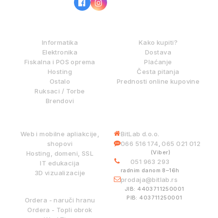
IZ NAŠE PONUDE
KAKO KUPOVATI?
Informatika
Kako kupiti?
Elektronika
Dostava
Fiskalna i POS oprema
Plaćanje
Hosting
Česta pitanja
Ostalo
Prednosti online kupovine
Ruksaci / Torbe
Brendovi
DIGITALNE USLUGE
INFORMACIJE
Web i mobilne apliakcije,
BitLab d.o.o.
shopovi
066 516 174
065 021 012
,
(Viber)
Hosting, domeni, SSL
051 963 293
IT edukacija
radnim danom 8–16h
3D vizualizacije
prodaja@bitlab.rs
BITLAB SISTEMI
JIB: 4403711250001
PIB: 403711250001
Ordera - naruči hranu
Ordera - Topli obrok