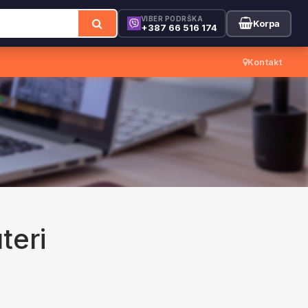
VIBER PODRŠKA
Korpa
+387 66 516 174
Kontakt
teri