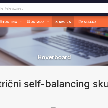
HOSTING
OSTALO
🔥 AKCIJA
KATALOZI
Hoverboard
rični self-balancing sku