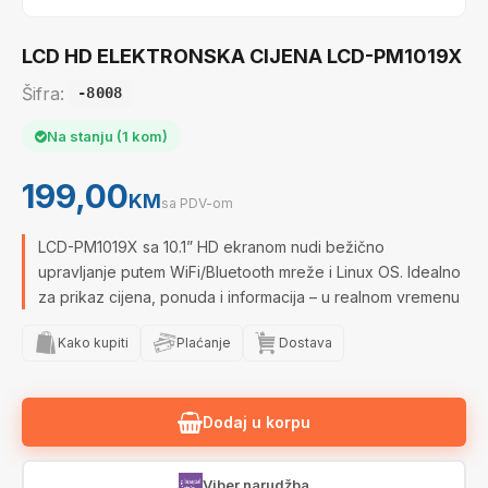
LCD HD ELEKTRONSKA CIJENA LCD-PM1019X
Šifra:
-8008
Na stanju (1 kom)
199,00
KM
sa PDV-om
LCD-PM1019X sa 10.1” HD ekranom nudi bežično
upravljanje putem WiFi/Bluetooth mreže i Linux OS. Idealno
za prikaz cijena, ponuda i informacija – u realnom vremenu
Kako kupiti
Plaćanje
Dostava
Dodaj u korpu
Viber narudžba