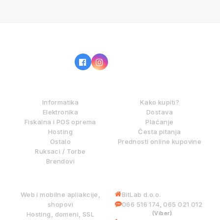
IZ NAŠE PONUDE
KAKO KUPOVATI?
Informatika
Kako kupiti?
Elektronika
Dostava
Fiskalna i POS oprema
Plaćanje
Hosting
Česta pitanja
Ostalo
Prednosti online kupovine
Ruksaci / Torbe
Brendovi
DIGITALNE USLUGE
INFORMACIJE
Web i mobilne apliakcije,
BitLab d.o.o.
shopovi
066 516 174
065 021 012
,
(Viber)
Hosting, domeni, SSL