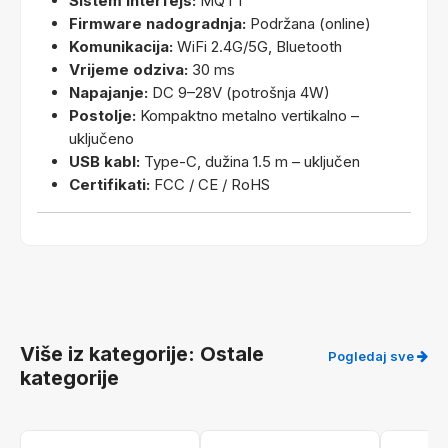
Sistem interfejs:
MQTT
Firmware nadogradnja:
Podržana (online)
Komunikacija:
WiFi 2.4G/5G, Bluetooth
Vrijeme odziva:
30 ms
Napajanje:
DC 9–28V (potrošnja 4W)
Postolje:
Kompaktno metalno vertikalno –
uključeno
USB kabl:
Type-C, dužina 1.5 m – uključen
Certifikati:
FCC / CE / RoHS
Više iz kategorije: Ostale
Pogledaj sve
kategorije