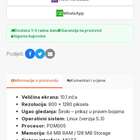
WhatsApp
Dostava 1–3 radna dana
Garancija na proizvod
Sigurna kupovina
Podijeli:
Informacije o proizvodu
Komentari i ocjene
Veličina ekrana:
10.1 inča
Rezolucija:
800 × 1280 piksela
Ugao gledanja:
Široki – prikaz u pravim bojama
Operativni sistem:
Linux (verzija 5.3)
Procesor:
PDM005
Memorija:
64 MB RAM / 128 MB Storage