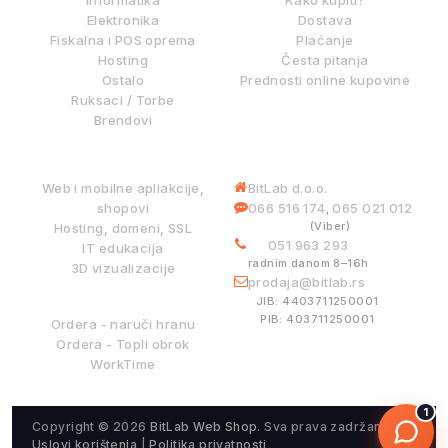
Informatika
Kako kupiti?
Elektronika
Dostava
Fiskalna i POS oprema
Plaćanje
Hosting
Česta pitanja
Ostalo
Prednosti online kupovine
Ruksaci / Torbe
Brendovi
DIGITALNE USLUGE
INFORMACIJE
Web i mobilne apliakcije,
BitLab d.o.o.
shopovi
066 516 174
065 021 012
,
(Viber)
Hosting, domeni, SSL
051 963 293
IT edukacija
radnim danom 8–16h
3D vizualizacije
prodaja@bitlab.rs
BITLAB SISTEMI
JIB: 4403711250001
PIB: 403711250001
Ordera - naruči hranu
Ordera - Topli obrok
WorkTime
1
Copyright © 2026
BitLab Web Shop
. Sva prava zadržana.
Uslovi korištenja
|
Politika privatnosti