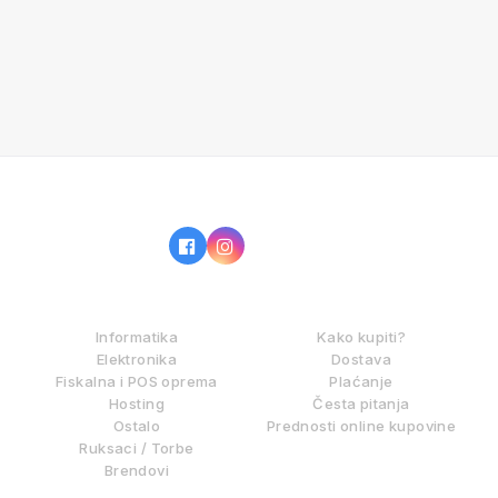
IZ NAŠE PONUDE
KAKO KUPOVATI?
Informatika
Kako kupiti?
Elektronika
Dostava
Fiskalna i POS oprema
Plaćanje
Hosting
Česta pitanja
Ostalo
Prednosti online kupovine
Ruksaci / Torbe
Brendovi