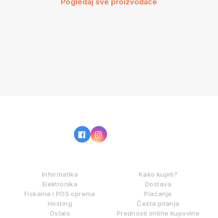
Pogledaj sve proizvođače
IZ NAŠE PONUDE
KAKO KUPOVATI?
Informatika
Kako kupiti?
Elektronika
Dostava
Fiskalna i POS oprema
Plaćanje
Hosting
Česta pitanja
Ostalo
Prednosti online kupovine