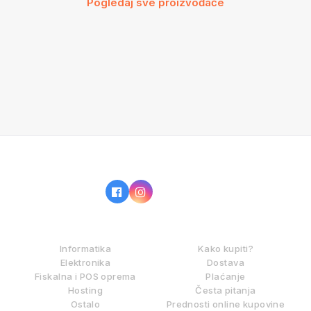
Pogledaj sve proizvođače
IZ NAŠE PONUDE
KAKO KUPOVATI?
Informatika
Kako kupiti?
Elektronika
Dostava
Fiskalna i POS oprema
Plaćanje
Hosting
Česta pitanja
Ostalo
Prednosti online kupovine