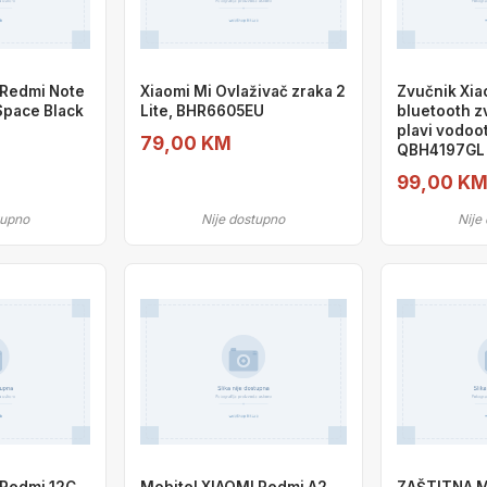
 Redmi Note
Xiaomi Mi Ovlaživač zraka 2
Zvučnik Xia
Space Black
Lite, BHR6605EU
bluetooth z
plavi vodoo
79,00 KM
QBH4197GL
99,00 K
tupno
Nije dostupno
Nije