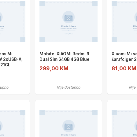
omi Mi
Mobitel XIAOMI Redmi 9
Xiaomi Mi se
W 2xUSB-A,
Dual Sim 64GB 4GB Blue
šarafciger 
121GL
299,00 KM
81,00 KM
tupno
Nije dostupno
Nije