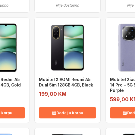
tupno
Nije dostupno
Nije
 Redmi A5
Mobitel XIAOMI Redmi A5
Mobitel Xia
 4GB, Gold
Dual Sim 128GB 4GB, Black
14 Pro + 5G
Purple
199,00 KM
599,00 
 korpu
Dodaj u korpu
Dod