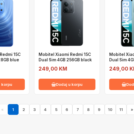
 Redmi 15C
Mobitel Xiaomi Redmi 15C
Mobitel Xia
28GB blue
Dual Sim 4GB 256GB black
Dual Sim 4
249,00 KM
249,00 
 korpu
Dodaj u korpu
Dod
«
1
2
3
4
5
6
7
8
9
10
11
»