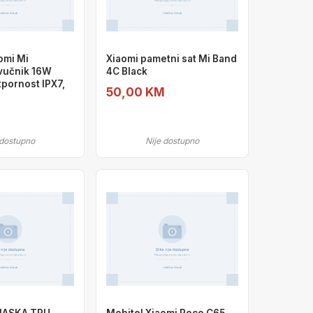
omi Mi
Xiaomi pametni sat Mi Band
vučnik 16W
4C Black
tpornost IPX7,
50,00 KM
M
 dostupno
Nije dostupno