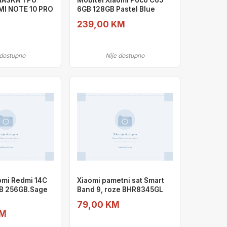
MASKA TPU
Mobitel Xiaomi Poco C65
MI NOTE 10 PRO
6GB 128GB Pastel Blue
239,00 KM
 dostupno
Nije dostupno
omi Redmi 14C
Xiaomi pametni sat Smart
GB 256GB.Sage
Band 9, roze BHR8345GL
79,00 KM
KM