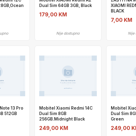
 Redmi 12C
Mobitel XIAOMI Redmi A2
ZAŠTITNA 
128GB,Ocean
Dual Sim 64GB 3GB, Black
XIAOMI RED
BLACK
179,00 KM
7,00 KM
tupno
Nije dostupno
Nije
Note 13 Pro
Mobitel Xiaomi Redmi 14C
Mobitel Xia
GB 512GB
Dual Sim 8GB
Dual Sim 8
256GB.Midnight Black
Green
249,00 KM
249,00 