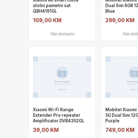
Xiaomi Mi smart clock
Mobitel Xiaomi
stolni pametni sat
Dual Sim 6GB 
QBH4191GL
Blue
109,00 KM
299,00 KM
Nije dostupno
Nije dos
Xiaomi Wi-Fi Range
Mobitel Xiaomi 
Extender Pro repeater
5G Dual Sim 12
Amplificator DVB4352GL
Purple
39,00 KM
749,00 KM