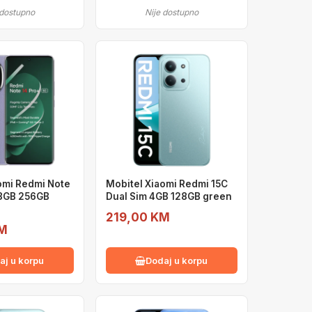
 dostupno
Nije dostupno
omi Redmi Note
Mobitel Xiaomi Redmi 15C
 8GB 256GB
Dual Sim 4GB 128GB green
219,00 KM
KM
aj u korpu
Dodaj u korpu