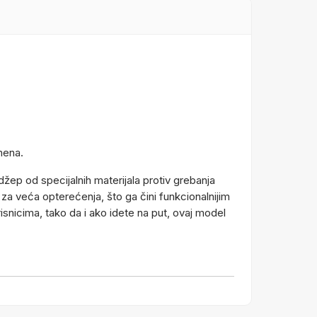
mena.
džep od specijalnih materijala protiv grebanja
za veća opterećenja, što ga čini funkcionalnijim
risnicima, tako da i ako idete na put, ovaj model