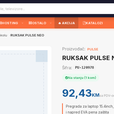
HOSTING
OSTALO
🔥 AKCIJA
KATALOZI
školu
RUKSAK PULSE NEO
Proizvođač:
PULSE
RUKSAK PULSE 
Šifra:
PU-120978
Na stanju (1 kom)
92,43
KM
sa PDV-
Pregrada za laptop 15.4inch,
i napred EVA pena zaštita