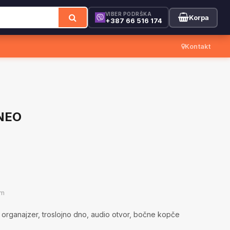
VIBER PODRŠKA
Korpa
+387 66 516 174
Kontakt
NEO
om
 organajzer, troslojno dno, audio otvor, bočne kopče