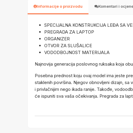
Informacije o proizvodu
Komentari i ocjen
SPECIJALNA KONSTRUKCIJA LEĐA SA V
PREGRADA ZA LAPTOP
ORGANIZER
OTVOR ZA SLUŠALICE
VODODBOJNOST MATERIJALA
Najnovija generacija poslovnog ruksaka koja obuh
Posebna prednost koju ovaj model ima jeste pregra
staklenih površina. Njegov obnovljeni dizajn, sa
i privlačnijim nego ikada ranije. Takođe, vodoodbo
će ispuniti sva vaša očekivanja. Pregrada za lapt