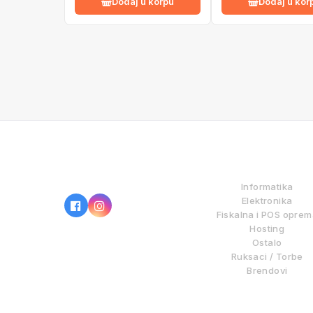
Dodaj u korpu
Dodaj u kor
IZ NAŠE PONUDE
Informatika
Elektronika
Fiskalna i POS opre
Hosting
Ostalo
Ruksaci / Torbe
Brendovi