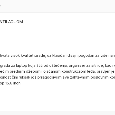
e
ENTILACIJOM
vata visok kvalitet izrade, uz klasičan dizajn pogodan za više na
da za laptop koja štiti od oštećenja, organizer za sitnice, kao i 
 većim prednjim džepom i ojačanom konstrukcijom leđa, pravljen je 
jnost čini ruksak još prilagodljivijim sve zahtevnijim poslovnim ko
op 15.6 inch.