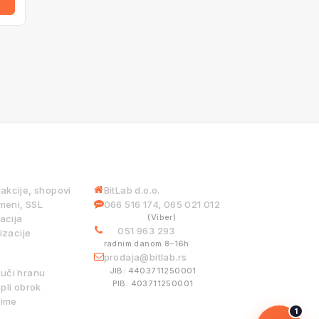
 USLUGE
INFORMACIJE
iakcije, shopovi
BitLab d.o.o.
meni, SSL
066 516 174
065 021 012
,
(Viber)
acija
051 963 293
izacije
radnim danom 8–16h
ISTEMI
prodaja@bitlab.rs
JIB: 4403711250001
ruči hranu
PIB: 403711250001
pli obrok
ime
1