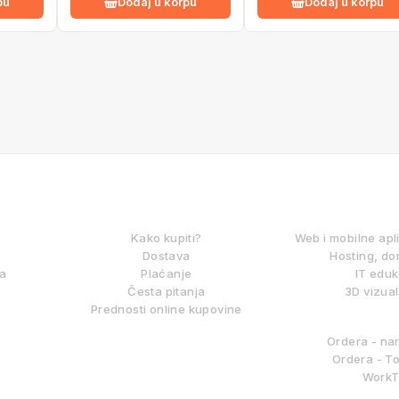
pu
Dodaj u korpu
Dodaj u korpu
KAKO KUPOVATI?
DIGITALNE
Kako kupiti?
Web i mobilne apl
Dostava
Hosting, do
ma
Plaćanje
IT eduk
Česta pitanja
3D vizual
Prednosti online kupovine
BITLAB S
Ordera - na
Ordera - To
WorkT