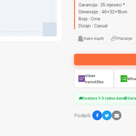
Garancija : 25 mjeseci *
Dimenzije : 46x32x18cm
Boja : Crna
Dizajn : Casual
Kako kupiti
Plaćanje
Viber
Wha
narudžba
Dostava 1–3 radna dana
Gara
Podijeli: