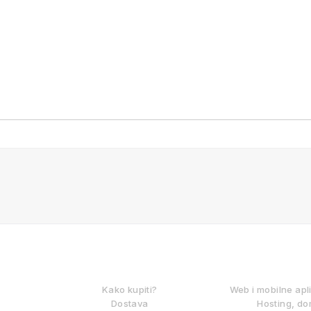
KAKO KUPOVATI?
DIGITALNE
Kako kupiti?
Web i mobilne apl
Dostava
Hosting, do