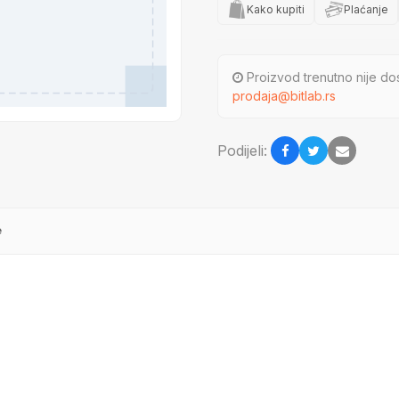
Kako kupiti
Plaćanje
Proizvod trenutno nije dos
prodaja@bitlab.rs
Podijeli:
e