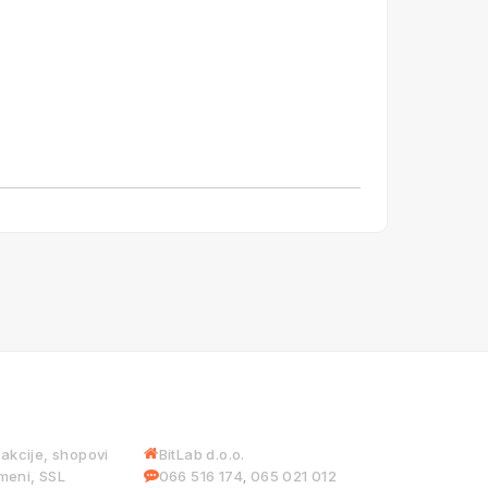
 USLUGE
INFORMACIJE
iakcije, shopovi
BitLab d.o.o.
meni, SSL
066 516 174
065 021 012
,