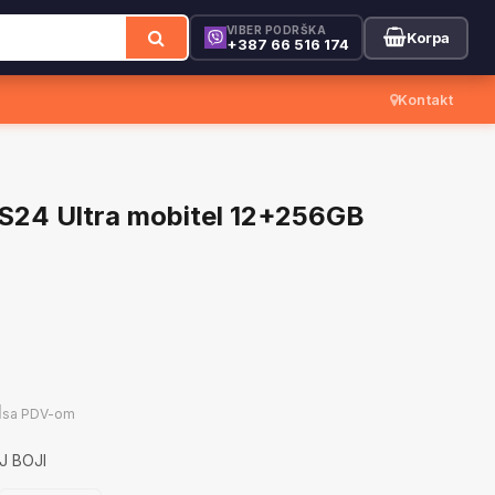
VIBER PODRŠKA
Korpa
+387 66 516 174
Kontakt
S24 Ultra mobitel 12+256GB
M
sa PDV-om
J BOJI