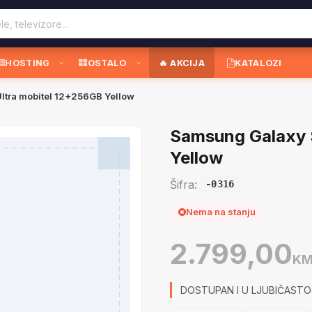
HOSTING
OSTALO
🔥 AKCIJA
KATALOZI
ltra mobitel 12+256GB Yellow
Samsung Galaxy 
Yellow
Šifra:
-0316
Nema na stanju
2.799,00
K
DOSTUPAN I U LJUBIČASTO