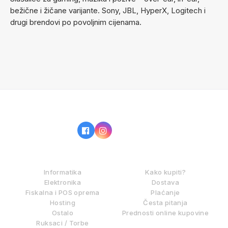
bežične i žičane varijante. Sony, JBL, HyperX, Logitech i
drugi brendovi po povoljnim cijenama.
IZ NAŠE PONUDE
KAKO KUPOVATI?
Informatika
Kako kupiti?
Elektronika
Dostava
Fiskalna i POS oprema
Plaćanje
Hosting
Česta pitanja
Ostalo
Prednosti online kupovine
Ruksaci / Torbe