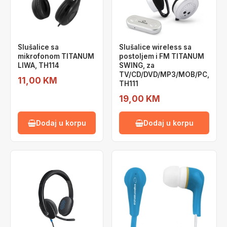
Slušalice sa
Slušalice wireless sa
mikrofonom TITANUM
postoljem i FM TITANUM
LIWA, TH114
SWING, za
TV/CD/DVD/MP3/MOB/PC,
11,00 KM
TH111
19,00 KM
Dodaj u korpu
Dodaj u korpu