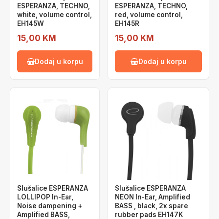
ESPERANZA, TECHNO,
ESPERANZA, TECHNO,
white, volume control,
red, volume control,
EH145W
EH145R
15,00 KM
15,00 KM
Dodaj u korpu
Dodaj u korpu
Slušalice ESPERANZA
Slušalice ESPERANZA
LOLLIPOP In-Ear,
NEON In-Ear, Amplified
Noise dampening +
BASS , black, 2x spare
Amplified BASS,
rubber pads EH147K