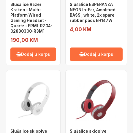
Slušalice Razer
Slušalice ESPERANZA
Kraken - Multi-
NEON In-Ear, Amplified
Platform Wired
BASS , white, 2x spare
Gaming Headset -
rubber pads EH147W
Quartz - FRML RZ04-
4,00 KM
02830300-R3M1
190,00 KM
Dodaj u korpu
Dodaj u korpu
Slušalice sklopive
Slušalice sklopive