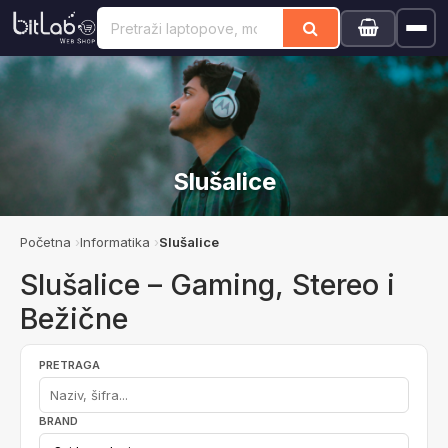
Slušalice
Početna
Informatika
Slušalice
Slušalice – Gaming, Stereo i
Bežične
PRETRAGA
BRAND