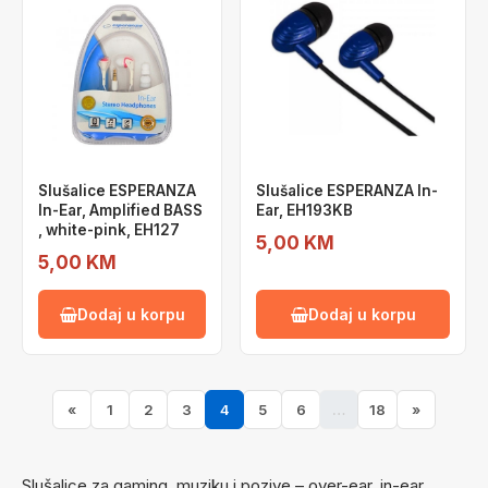
Slušalice ESPERANZA
Slušalice ESPERANZA In-
In-Ear, Amplified BASS
Ear, EH193KB
, white-pink, EH127
5,00 KM
5,00 KM
Dodaj u korpu
Dodaj u korpu
«
1
2
3
4
5
6
…
18
»
Slušalice za gaming, muziku i pozive – over-ear, in-ear,