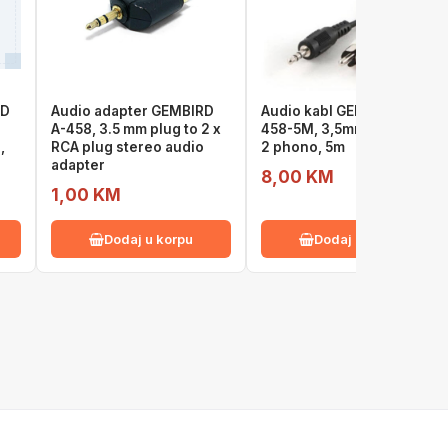
RD
Audio adapter GEMBIRD
Audio kabl GEMBIRD CCA-
A-458, 3.5 mm plug to 2 x
458-5M, 3,5mm stereo to
,
RCA plug stereo audio
2 phono, 5m
adapter
8,00 KM
1,00 KM
Dodaj u korpu
Dodaj u korpu