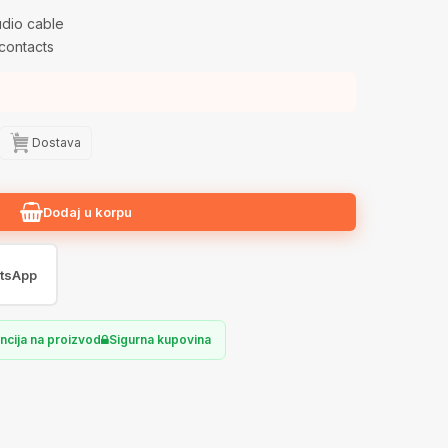
udio cable
contacts
Dostava
Dodaj u korpu
tsApp
ncija na proizvod
Sigurna kupovina