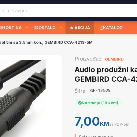
HOSTING
OSTALO
🔥 AKCIJA
KATALOZI
kabl 5m sa 3.5mm kon., GEMBIRD CCA-421S-5M
Proizvođač:
GEMBIRD
Audio produžni k
GEMBIRD CCA-4
Šifra:
GE-12525
Na stanju (19 kom)
7,00
KM
sa PDV-om