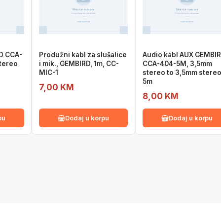
D CCA-
Produžni kabl za slušalice
Audio kabl AUX GEMBI
tereo
i mik., GEMBIRD, 1m, CC-
CCA-404-5M, 3,5mm
MIC-1
stereo to 3,5mm stereo
5m
7,00 KM
8,00 KM
pu
Dodaj u korpu
Dodaj u korpu