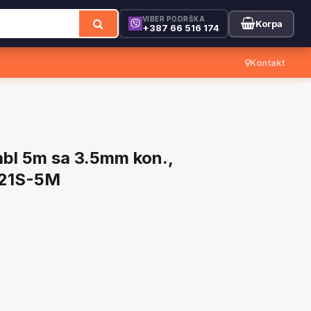
VIBER PODRŠKA
Korpa
+387 66 516 174
Kontakt
abl 5m sa 3.5mm kon.,
21S-5M