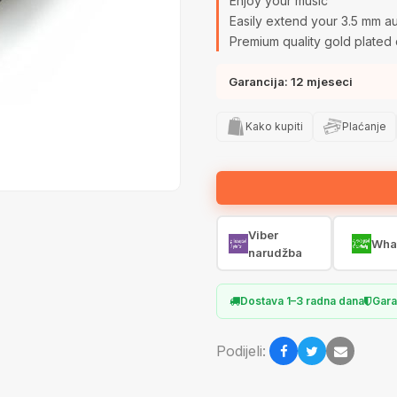
Enjoy your music
Easily extend your 3.5 mm a
Premium quality gold plated 
Garancija: 12 mjeseci
Kako kupiti
Plaćanje
Viber
Wha
narudžba
Dostava 1–3 radna dana
Gara
Podijeli: