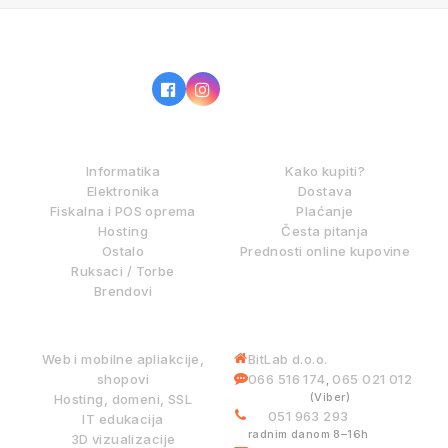
IZ NAŠE PONUDE
KAKO KUPOVATI?
Informatika
Kako kupiti?
Elektronika
Dostava
Fiskalna i POS oprema
Plaćanje
Hosting
Česta pitanja
Ostalo
Prednosti online kupovine
Ruksaci / Torbe
Brendovi
DIGITALNE USLUGE
INFORMACIJE
Web i mobilne apliakcije,
BitLab d.o.o.
shopovi
066 516 174
065 021 012
,
(Viber)
Hosting, domeni, SSL
051 963 293
IT edukacija
radnim danom 8–16h
3D vizualizacije