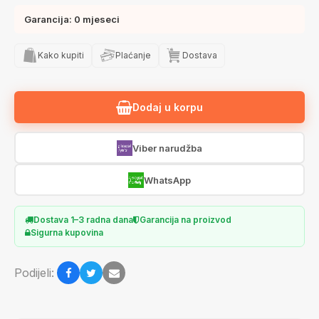
Garancija: 0 mjeseci
Kako kupiti
Plaćanje
Dostava
Dodaj u korpu
Viber narudžba
WhatsApp
Dostava 1–3 radna dana
Garancija na proizvod
Sigurna kupovina
Podijeli: