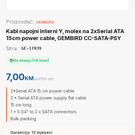
Proizvođač:
GEMBIRD
Kabl napojni interni Y, molex na 2xSerial ATA
15cm power cable, GEMBIRD CC-SATA-PSY
Šifra:
GE-17039
Na stanju (19 kom)
7,00
KM
sa PDV-om
2*Serial ATA 15 cm power cable
2 * Serial ATA power supply flat cable
15 cm long
1 x 5 1/4" to 2 x SATA connectors
Bulk packing
Garancija: 12 mjeseci