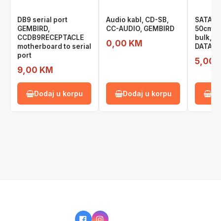
DB9 serial port
Audio kabl, CD-SB,
SATA da
GEMBIRD,
CC-AUDIO, GEMBIRD
50cm, m
CCDB9RECEPTACLE
bulk, 
0,00 KM
motherboard to serial
DATA, 
port
5,00 
9,00 KM
Dodaj u korpu
Dodaj u korpu
Do