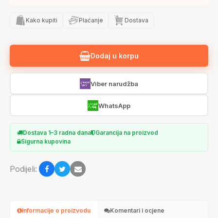
Kako kupiti
Plaćanje
Dostava
Dodaj u korpu
Viber narudžba
WhatsApp
Dostava 1–3 radna dana
Garancija na proizvod
Sigurna kupovina
Podijeli:
Informacije o proizvodu
Komentari i ocjene