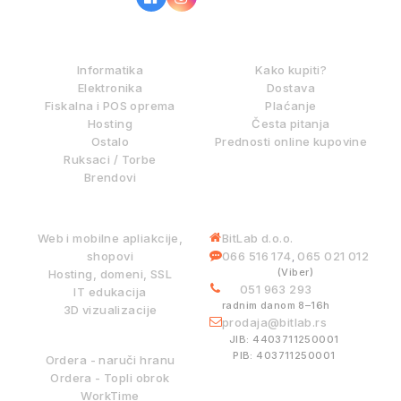
IZ NAŠE PONUDE
KAKO KUPOVATI?
Informatika
Kako kupiti?
Elektronika
Dostava
Fiskalna i POS oprema
Plaćanje
Hosting
Česta pitanja
Ostalo
Prednosti online kupovine
Ruksaci / Torbe
Brendovi
DIGITALNE USLUGE
INFORMACIJE
Web i mobilne apliakcije,
BitLab d.o.o.
shopovi
066 516 174
065 021 012
,
(Viber)
Hosting, domeni, SSL
051 963 293
IT edukacija
radnim danom 8–16h
3D vizualizacije
prodaja@bitlab.rs
BITLAB SISTEMI
JIB: 4403711250001
PIB: 403711250001
Ordera - naruči hranu
Ordera - Topli obrok
WorkTime