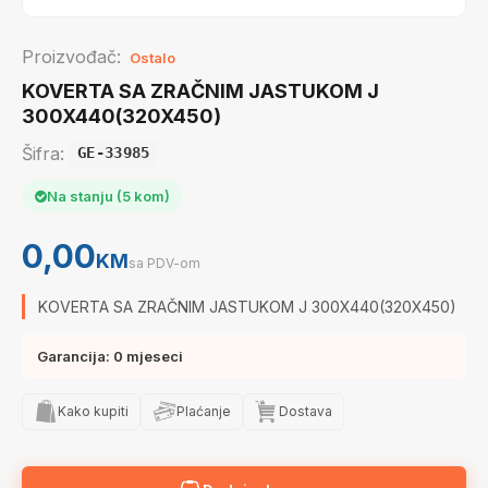
Proizvođač:
Ostalo
KOVERTA SA ZRAČNIM JASTUKOM J
300X440(320X450)
Šifra:
GE-33985
Na stanju (5 kom)
0,00
KM
sa PDV-om
KOVERTA SA ZRAČNIM JASTUKOM J 300X440(320X450)
Garancija: 0 mjeseci
Kako kupiti
Plaćanje
Dostava