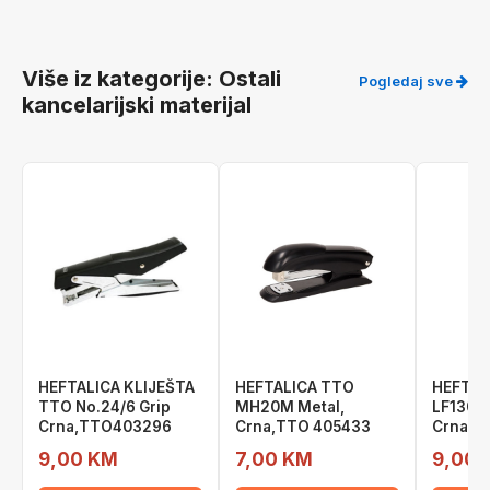
Više iz kategorije: Ostali
Pogledaj sve
kancelarijski materijal
HEFTALICA KLIJEŠTA
HEFTALICA TTO
HEFTAL
TTO No.24/6 Grip
MH20M Metal,
LF130 M
Crna,TTO403296
Crna,TTO 405433
Crna,T
9,00 KM
7,00 KM
9,00 