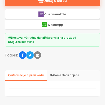
Dodaj u korpu
Viber narudžba
WhatsApp
Dostava 1–3 radna dana
Garancija na proizvod
Sigurna kupovina
Podijeli:
Informacije o proizvodu
Komentari i ocjene