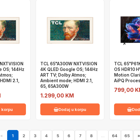
 NXTVISION
TCL 65"A300W NXTVISION
TCL 65"P61
e OS; 144Hz
4K QLED Google OS; 144Hz
OS HDR10 H
Atmos;
ART TV; Dolby Atmos;
Motion Clari
HDMI 2.1,
Ambient mode; HDMI 2.1,
AiPQ Proces
65, 65A300W
799,00 
M
1.299,00 KM
 korpu
Dodaj u korpu
Dod
«
1
2
3
4
5
6
7
8
...
64
65
»