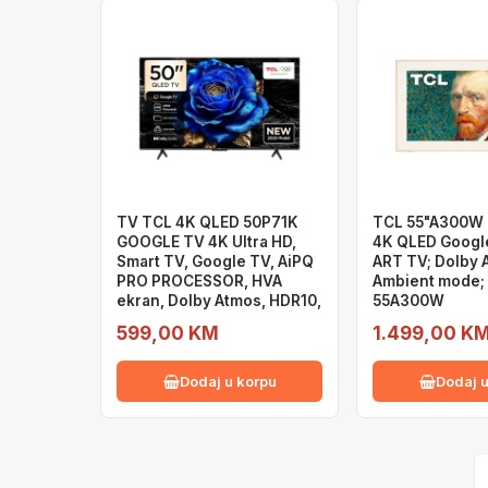
TV TCL 4K QLED 50P71K
TCL 55"A300W
GOOGLE TV 4K Ultra HD,
4K QLED Googl
Smart TV, Google TV, AiPQ
ART TV; Dolby 
PRO PROCESSOR, HVA
Ambient mode; 
ekran, Dolby Atmos, HDR10,
55A300W
599,00 KM
1.499,00 K
Dodaj u korpu
Dodaj u