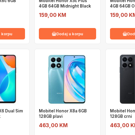
 X6c 6GB
Mobitel Honor X5c Plus
Mobitel Hon
4GB 64GB Midnight Black
4GB 64GB O
159,00 KM
159,00 K
 korpu
Dodaj u korpu
Dod
X6 Dual Sim
Mobitel Honor X8a 6GB
Mobitel Hon
k
128GB plavi
128GB crni
463,00 KM
463,00 