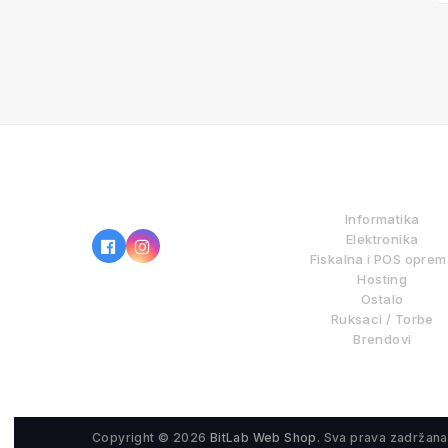
IZ NAŠE PONUDE
Informatika
Elektronika
Fiskalna i POS opre
Hosting
Ostalo
Ruksaci / Torbe
Brendovi
Copyright © 2026
BitLab Web Shop
. Sva prava zadržana