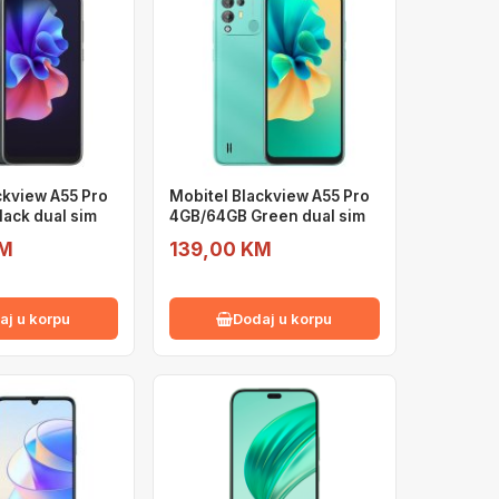
ckview A55 Pro
Mobitel Blackview A55 Pro
ack dual sim
4GB/64GB Green dual sim
KM
139,00 KM
aj u korpu
Dodaj u korpu