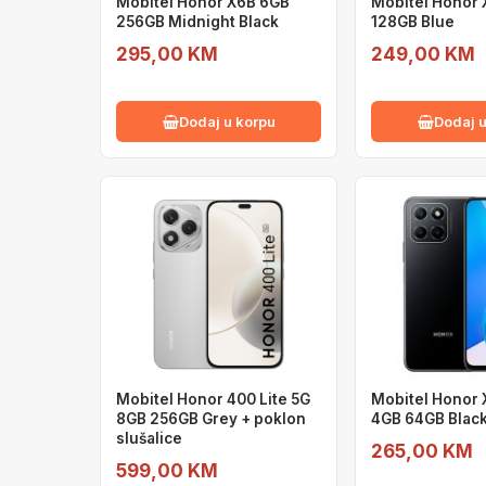
Mobitel Honor X6B 6GB
Mobitel Honor
256GB Midnight Black
128GB Blue
295,00 KM
249,00 KM
Dodaj u korpu
Dodaj u
Mobitel Honor 400 Lite 5G
Mobitel Honor 
8GB 256GB Grey + poklon
4GB 64GB Blac
slušalice
265,00 KM
599,00 KM