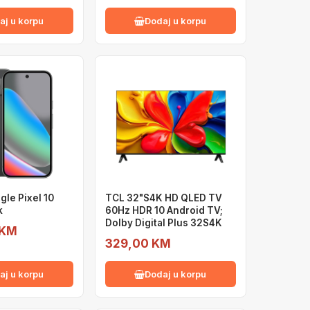
aj u korpu
Dodaj u korpu
gle Pixel 10
TCL 32"S4K HD QLED TV
k
60Hz HDR 10 Android TV;
Dolby Digital Plus 32S4K
 KM
329,00 KM
aj u korpu
Dodaj u korpu