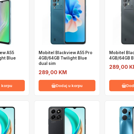
iew A55
Mobitel Blackview A55 Pro
Mobitel Bla
ght Blue
4GB/64GB Twilight Blue
4GB/64GB Bl
dual sim
289,00 
289,00 KM
 korpu
Dodaj u korpu
Dod