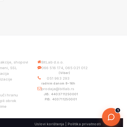
 USLUGE
INFORMACIJE
iakcije, shopovi
BitLab d.o.o.
meni, SSL
066 516 174
065 021 012
,
(Viber)
acija
051 963 293
izacije
radnim danom 8–16h
ISTEMI
prodaja@bitlab.rs
JIB: 4403711250001
ruči hranu
PIB: 403711250001
pli obrok
ime
1
Uslovi korištenja
|
Politika privatnosti