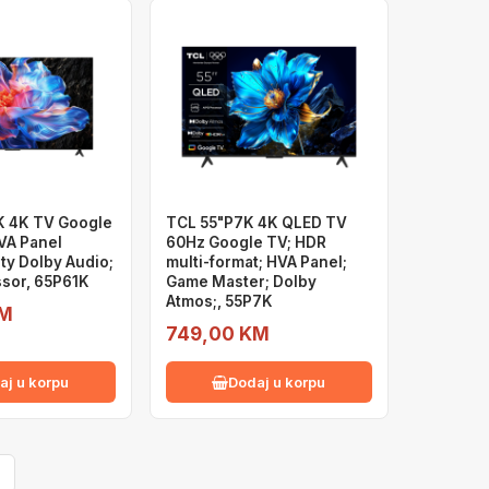
K 4K TV Google
TCL 55"P7K 4K QLED TV
VA Panel
60Hz Google TV; HDR
ty Dolby Audio;
multi-format; HVA Panel;
sor, 65P61K
Game Master; Dolby
Atmos;, 55P7K
KM
749,00 KM
aj u korpu
Dodaj u korpu