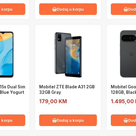
 korpu
Dodaj u korpu
Dod
15s Dual Sim
Mobitel ZTE Blade A31 2GB
Mobitel Goo
Blue Yogurt
32GB Gray
128GB, Blac
179,00 KM
1.495,00
 korpu
Dodaj u korpu
Dod