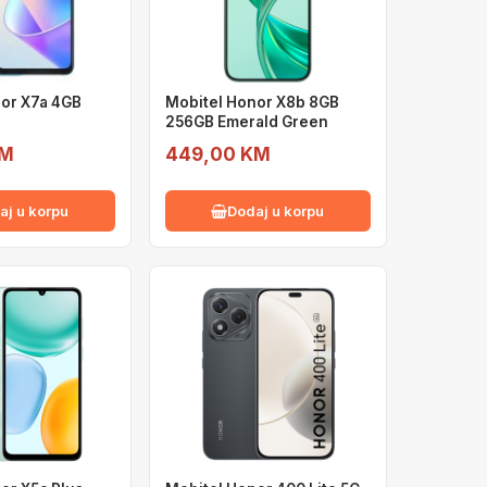
or X7a 4GB
Mobitel Honor X8b 8GB
256GB Emerald Green
KM
449,00 KM
aj u korpu
Dodaj u korpu