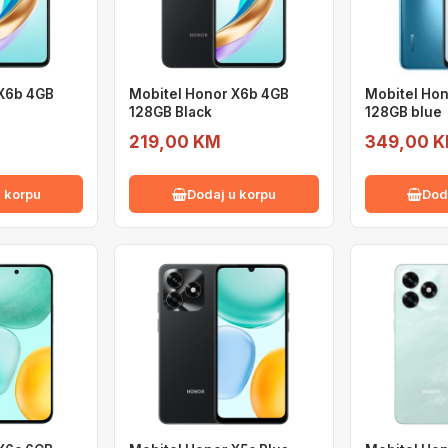
 X6b 4GB
Mobitel Honor X6b 4GB
Mobitel Hon
128GB Black
128GB blue
219,00 KM
349,00 
 korpu
Dodaj u korpu
Dod