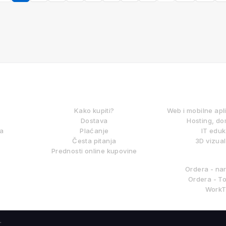
KAKO KUPOVATI?
DIGITALNE
Kako kupiti?
Web i mobilne apl
Dostava
Hosting, do
ma
Plaćanje
IT eduk
Česta pitanja
3D vizual
Prednosti online kupovine
BITLAB S
Ordera - na
Ordera - To
WorkT
.