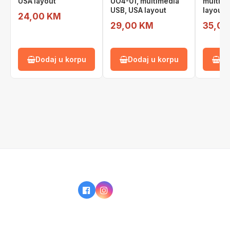
USA layout
UO4-01, multimedia
multime
USB, USA layout
layout
24,00 KM
29,00 KM
35,00
Dodaj u korpu
Dodaj u korpu
Do
IZ NAŠE PONUDE
KAKO KUPOVATI?