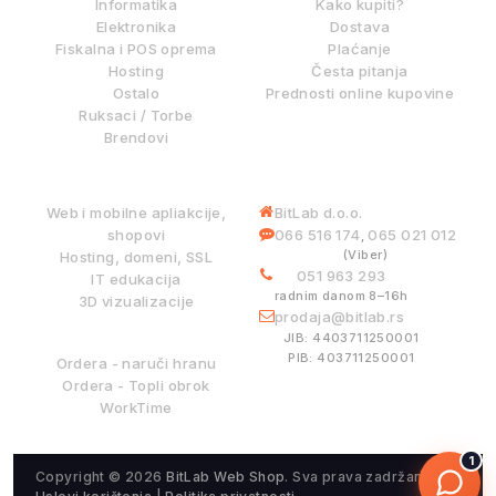
Informatika
Kako kupiti?
Elektronika
Dostava
Fiskalna i POS oprema
Plaćanje
Hosting
Česta pitanja
Ostalo
Prednosti online kupovine
Ruksaci / Torbe
Brendovi
DIGITALNE USLUGE
INFORMACIJE
Web i mobilne apliakcije,
BitLab d.o.o.
shopovi
066 516 174
065 021 012
,
(Viber)
Hosting, domeni, SSL
051 963 293
IT edukacija
radnim danom 8–16h
3D vizualizacije
prodaja@bitlab.rs
BITLAB SISTEMI
JIB: 4403711250001
PIB: 403711250001
Ordera - naruči hranu
Ordera - Topli obrok
WorkTime
1
Copyright © 2026
BitLab Web Shop
. Sva prava zadržana.