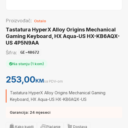
Proizvođač:
Ostalo
Tastatura HyperX Alloy Origins Mechanical
Gaming Keyboard, HX Aqua-US HX-KB6AQX-
US 4P5N9AA
Šifra:
GE-40672
Na stanju (1 kom)
253,00
KM
sa PDV-om
Tastatura HyperX Alloy Origins Mechanical Gaming
Keyboard, HX Aqua-US HX-KB6AQX-US
Garancija: 24 mjeseci
Kako kupiti
Plaćanje
Dostava