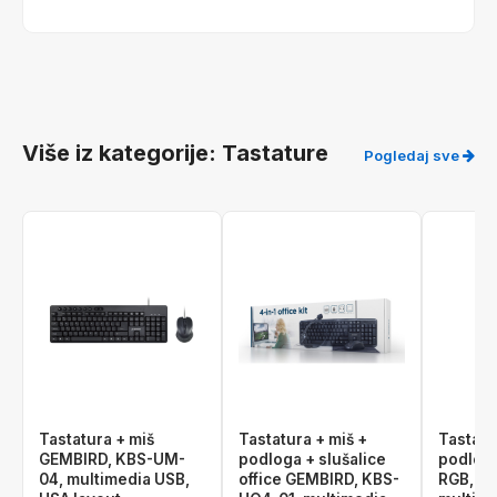
Više iz kategorije: Tastature
Pogledaj sve
Tastatura + miš
Tastatura + miš +
Tastatu
GEMBIRD, KBS-UM-
podloga + slušalice
podlog
04, multimedia USB,
office GEMBIRD, KBS-
RGB, K