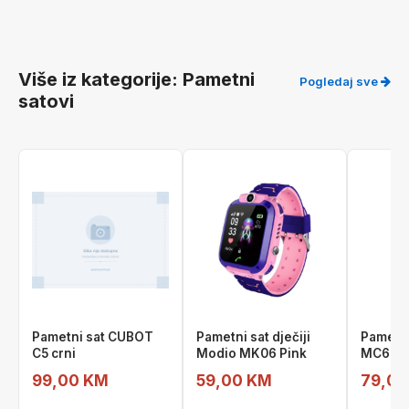
Više iz kategorije: Pametni
Pogledaj sve
satovi
Pametni sat CUBOT
Pametni sat dječiji
Pametni
C5 crni
Modio MK06 Pink
MC67 b
99,00 KM
59,00 KM
79,00