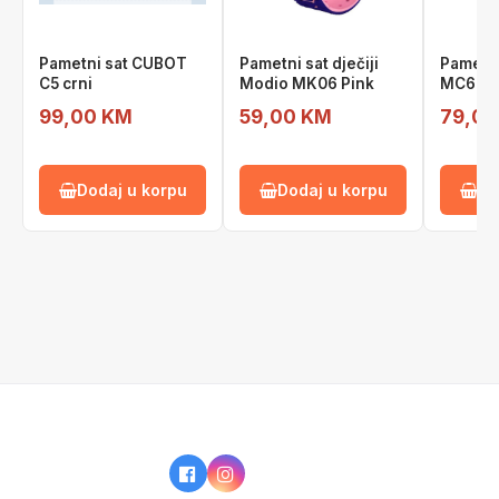
Pametni sat CUBOT
Pametni sat dječiji
Pametni
C5 crni
Modio MK06 Pink
MC67 b
99,00 KM
59,00 KM
79,00
Dodaj u korpu
Dodaj u korpu
Do