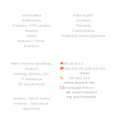
IZ NAŠE PONUDE
KAKO KUPOVATI?
Informatika
Kako kupiti?
Elektronika
Dostava
Fiskalna i POS oprema
Plaćanje
Hosting
Česta pitanja
Ostalo
Prednosti online kupovine
Ruksaci / Torbe
Brendovi
DIGITALNE USLUGE
INFORMACIJE
Web i mobilne apliakcije,
BitLab d.o.o.
shopovi
066 516 174
065 021 012
,
(Viber)
Hosting, domeni, SSL
051 963 293
IT edukacija
radnim danom 8–16h
3D vizualizacije
prodaja@bitlab.rs
BITLAB SISTEMI
JIB: 4403711250001
PIB: 403711250001
Ordera - naruči hranu
Ordera - Topli obrok
WorkTime