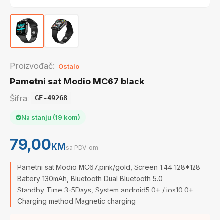
Proizvođač:
Ostalo
Pametni sat Modio MC67 black
Šifra:
GE-49268
Na stanju (19 kom)
79,00
KM
sa PDV-om
Pametni sat Modio MC67,pink/gold, Screen 1.44 128*128
Battery 130mAh, Bluetooth Dual Bluetooth 5.0
Standby Time 3-5Days, System android5.0+ / ios10.0+
Charging method Magnetic charging