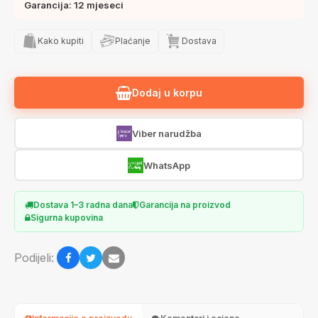
Garancija: 12 mjeseci
Kako kupiti
Plaćanje
Dostava
Dodaj u korpu
Viber narudžba
WhatsApp
Dostava 1–3 radna dana
Garancija na proizvod
Sigurna kupovina
Podijeli: