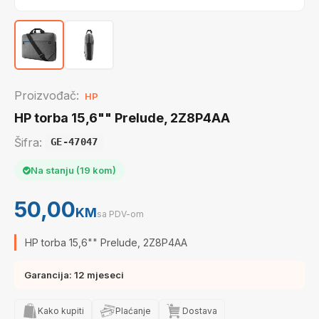
Proizvođač:
HP
HP torba 15,6"" Prelude, 2Z8P4AA
Šifra:
GE-47047
Na stanju (19 kom)
50,00
KM
sa PDV-om
HP torba 15,6"" Prelude, 2Z8P4AA
Garancija: 12 mjeseci
Kako kupiti
Plaćanje
Dostava