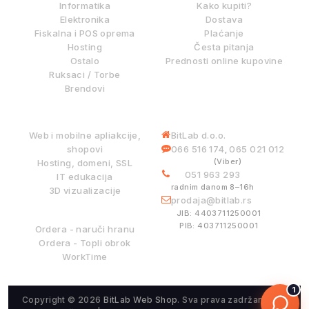
Informatika
Kako kupiti?
Elektronika
Dostava
Fiskalna i POS oprema
Plaćanje
Hosting
Česta pitanja
Ostalo
Prednosti online kupovine
Ruksaci / Torbe
Brendovi
DIGITALNE USLUGE
INFORMACIJE
Web i mobilne apliakcije,
BitLab d.o.o.
shopovi
066 516 174
065 021 012
,
(Viber)
Hosting, domeni, SSL
051 963 293
IT edukacija
radnim danom 8–16h
3D vizualizacije
prodaja@bitlab.rs
BITLAB SISTEMI
JIB: 4403711250001
PIB: 403711250001
Ordera - naruči hranu
Ordera - Topli obrok
WorkTime
1
Copyright © 2026
BitLab Web Shop
. Sva prava zadržana.