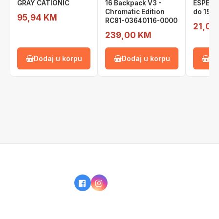
GRAY CATIONIC
16 Backpack V3 -
ESPERA
Chromatic Edition
do 15,6"
95,94 KM
RC81-03640116-0000
21,00
239,00 KM
Dodaj u korpu
Dodaj u korpu
Do
IZ NAŠE PONUDE
KAKO KUPOVATI?