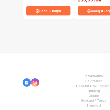
239,00 KM
Dodaj u korpu
Dodaj u kor
IZ NAŠE PONUDE
Informatika
Elektronika
Fiskalna i POS opre
Hosting
Ostalo
Ruksaci / Torbe
Brendovi