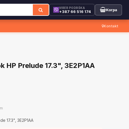
VIBER PODRŠKA
Korpa
+387 66 516 174
Kontakt
k HP Prelude 17.3", 3E2P1AA
om
de 17.3", 3E2P1AA