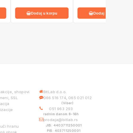
Dodaj u korpu
Dodaj u korpu
 USLUGE
INFORMACIJE
iakcije, shopovi
BitLab d.o.o.
meni, SSL
066 516 174
065 021 012
,
(Viber)
acija
051 963 293
izacije
radnim danom 8–16h
ISTEMI
prodaja@bitlab.rs
JIB: 4403711250001
ruči hranu
PIB: 403711250001
pli obrok