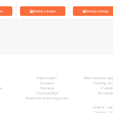
pu
Dodaj u korpu
Dodaj u korpu
KAKO KUPOVATI?
DIGITALNE
Kako kupiti?
Web i mobilne apl
Dostava
Hosting, do
ma
Plaćanje
IT eduk
Česta pitanja
3D vizual
Prednosti online kupovine
BITLAB S
Ordera - na
Ordera - To