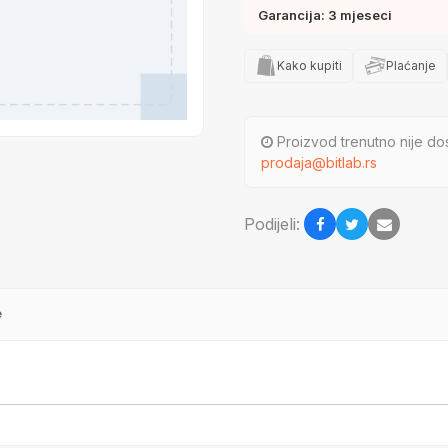
Garancija: 3 mjeseci
Kako kupiti
Plaćanje
Proizvod trenutno nije dos
prodaja@bitlab.rs
Podijeli:
e