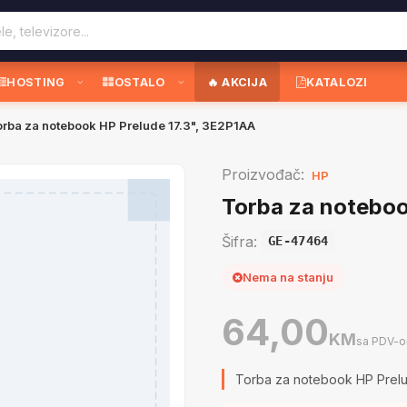
HOSTING
OSTALO
🔥 AKCIJA
KATALOZI
rba za notebook HP Prelude 17.3", 3E2P1AA
Proizvođač:
HP
Torba za noteboo
Šifra:
GE-47464
Nema na stanju
64,00
KM
sa PDV-
Torba za notebook HP Prelu